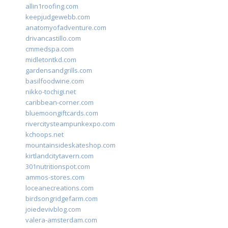
allin1roofing.com
keepjudgewebb.com
anatomyofadventure.com
drivancastillo.com
cmmedspa.com
midletontkd.com
gardensandgrills.com
basilfoodwine.com
nikko-tochigi.net
caribbean-corner.com
bluemoongiftcards.com
rivercitysteampunkexpo.com
kchoops.net
mountainsideskateshop.com
kirtlandcitytavern.com
301nutritionspot.com
ammos-stores.com
loceanecreations.com
birdsongridgefarm.com
joiedevivblog.com
valera-amsterdam.com