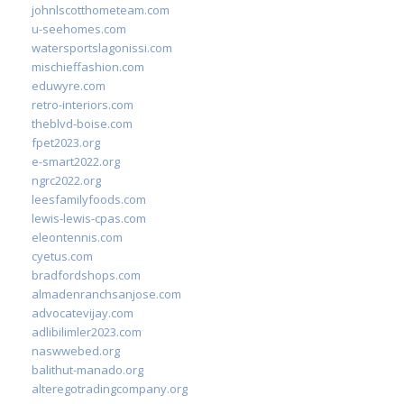
johnlscotthometeam.com
u-seehomes.com
watersportslagonissi.com
mischieffashion.com
eduwyre.com
retro-interiors.com
theblvd-boise.com
fpet2023.org
e-smart2022.org
ngrc2022.org
leesfamilyfoods.com
lewis-lewis-cpas.com
eleontennis.com
cyetus.com
bradfordshops.com
almadenranchsanjose.com
advocatevijay.com
adlibilimler2023.com
naswwebed.org
balithut-manado.org
alteregotradingcompany.org