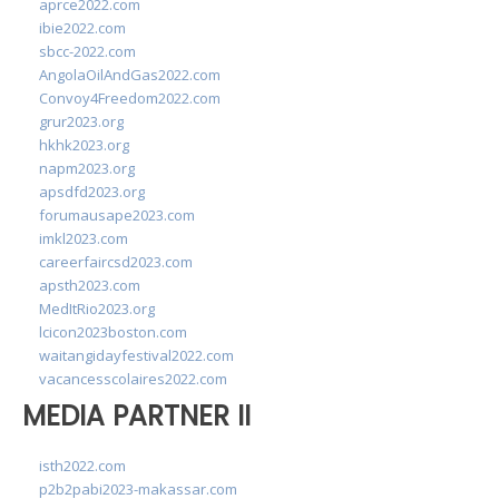
aprce2022.com
ibie2022.com
sbcc-2022.com
AngolaOilAndGas2022.com
Convoy4Freedom2022.com
grur2023.org
hkhk2023.org
napm2023.org
apsdfd2023.org
forumausape2023.com
imkl2023.com
careerfaircsd2023.com
apsth2023.com
MedItRio2023.org
lcicon2023boston.com
waitangidayfestival2022.com
vacancesscolaires2022.com
MEDIA PARTNER II
isth2022.com
p2b2pabi2023-makassar.com