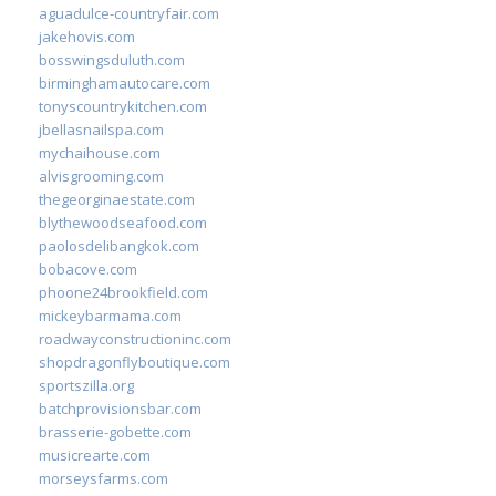
aguadulce-countryfair.com
jakehovis.com
bosswingsduluth.com
birminghamautocare.com
tonyscountrykitchen.com
jbellasnailspa.com
mychaihouse.com
alvisgrooming.com
thegeorginaestate.com
blythewoodseafood.com
paolosdelibangkok.com
bobacove.com
phoone24brookfield.com
mickeybarmama.com
roadwayconstructioninc.com
shopdragonflyboutique.com
sportszilla.org
batchprovisionsbar.com
brasserie-gobette.com
musicrearte.com
morseysfarms.com