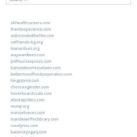
for:
okhealthcareers.com
theintexperience.com
unboundedthefilm.com
catfriends-bg.org
marianlives.org
waywardtees.com
pidfloorsexpress.com
bancodevenezuelaen.com
bettermoodfoodcorporation.com
hingstonnt.com
chooseagender.com
hoverboardssale.com
alaskapolitics.com
stsmp.org
manoelneves.com
mandelaeffectlibrary.com
roselynns.com
balanceyoganj.com