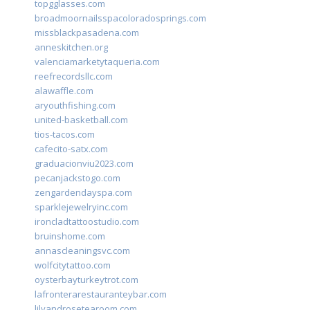
topgglasses.com
broadmoornailsspacoloradosprings.com
missblackpasadena.com
anneskitchen.org
valenciamarketytaqueria.com
reefrecordsllc.com
alawaffle.com
aryouthfishing.com
united-basketball.com
tios-tacos.com
cafecito-satx.com
graduacionviu2023.com
pecanjackstogo.com
zengardendayspa.com
sparklejewelryinc.com
ironcladtattoostudio.com
bruinshome.com
annascleaningsvc.com
wolfcitytattoo.com
oysterbayturkeytrot.com
lafronterarestauranteybar.com
lilyandrosetearoom.com