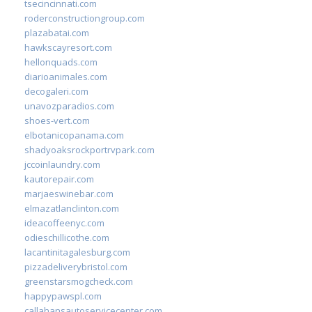
tsecincinnati.com
roderconstructiongroup.com
plazabatai.com
hawkscayresort.com
hellonquads.com
diarioanimales.com
decogaleri.com
unavozparadios.com
shoes-vert.com
elbotanicopanama.com
shadyoaksrockportrvpark.com
jccoinlaundry.com
kautorepair.com
marjaeswinebar.com
elmazatlanclinton.com
ideacoffeenyc.com
odieschillicothe.com
lacantinitagalesburg.com
pizzadeliverybristol.com
greenstarsmogcheck.com
happypawspl.com
callahansautoservicecenter.com