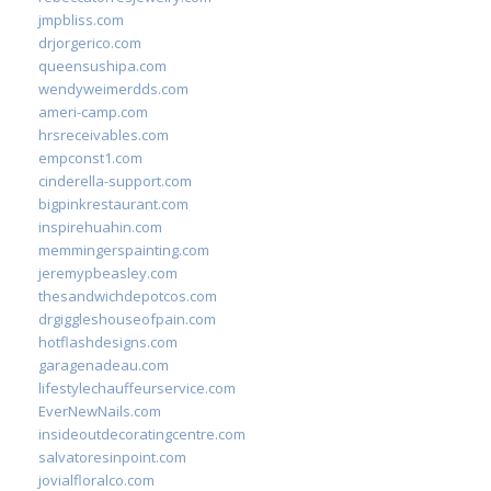
jmpbliss.com
drjorgerico.com
queensushipa.com
wendyweimerdds.com
ameri-camp.com
hrsreceivables.com
empconst1.com
cinderella-support.com
bigpinkrestaurant.com
inspirehuahin.com
memmingerspainting.com
jeremypbeasley.com
thesandwichdepotcos.com
drgiggleshouseofpain.com
hotflashdesigns.com
garagenadeau.com
lifestylechauffeurservice.com
EverNewNails.com
insideoutdecoratingcentre.com
salvatoresinpoint.com
jovialfloralco.com