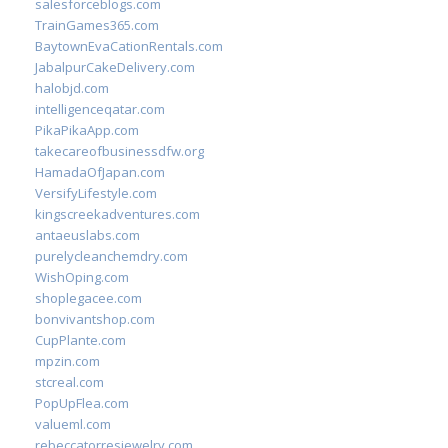
salesforceblogs.com
TrainGames365.com
BaytownEvaCationRentals.com
JabalpurCakeDelivery.com
halobjd.com
intelligenceqatar.com
PikaPikaApp.com
takecareofbusinessdfw.org
HamadaOfJapan.com
VersifyLifestyle.com
kingscreekadventures.com
antaeuslabs.com
purelycleanchemdry.com
WishOping.com
shoplegacee.com
bonvivantshop.com
CupPlante.com
mpzin.com
stcreal.com
PopUpFlea.com
valueml.com
rebeccatorresjewelry.com