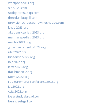
wocfparis2023.org
sinc2023.com
scdlqatar2022-qa.com
thecolumbiagrill.com
provisionscheeseandwineshoppe.com
khedi2023.org
akademikgeriatri2023.org
marmarapediatri2023.org
emchie2023.org
girisimselradyoloji2022.org
utcd2022.org
biosensor2022.org
ialp2022.org
klivet2022.org
ifac-hms2022.org
taoms2022.org
iias-euromena-conference2022.org
ivd2022.org
csity2022.org
ibsarstudyabroad.com
bennusehgall.com