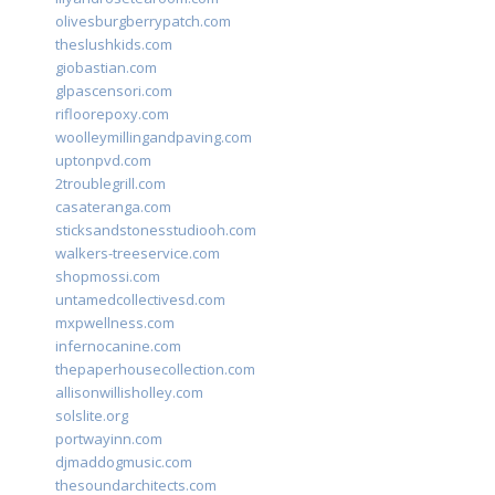
olivesburgberrypatch.com
theslushkids.com
giobastian.com
glpascensori.com
rifloorepoxy.com
woolleymillingandpaving.com
uptonpvd.com
2troublegrill.com
casateranga.com
sticksandstonesstudiooh.com
walkers-treeservice.com
shopmossi.com
untamedcollectivesd.com
mxpwellness.com
infernocanine.com
thepaperhousecollection.com
allisonwillisholley.com
solslite.org
portwayinn.com
djmaddogmusic.com
thesoundarchitects.com