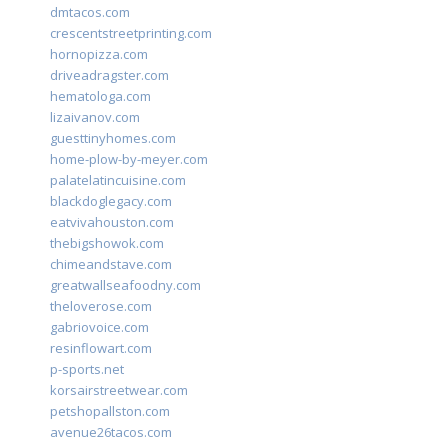
dmtacos.com
crescentstreetprinting.com
hornopizza.com
driveadragster.com
hematologa.com
lizaivanov.com
guesttinyhomes.com
home-plow-by-meyer.com
palatelatincuisine.com
blackdoglegacy.com
eatvivahouston.com
thebigshowok.com
chimeandstave.com
greatwallseafoodny.com
theloverose.com
gabriovoice.com
resinflowart.com
p-sports.net
korsairstreetwear.com
petshopallston.com
avenue26tacos.com