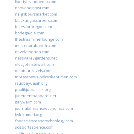
libertybrandhemp.com
norwoodinnwi.com
neighboursmarket.com
blackanguscareers.com
bolesfororegon.com
bodega-ole.com
thestreamlinerlounge.com
mestrinorubanofc.com
novelatherton.com
nassvalleygardens.net
electjohnstewart.com
omptourtravels.com
tribratanews-polreskebumen.com
rsudbayuasih.org
publikjurnalistik.org
juneteenthapparel.net
italywarm.com
journaloffinanceeconomics.com
kvk-kumari.org
foodscienceandtechnology.com
scisportsscience.com
addisababacuisineaz.com