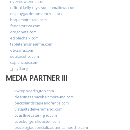
riverviewtennis.com
official-kelly-toys-squishmallows.com
displaygardenonsuncrest.org
bbq-empire-usa.com
feedstoreva.com
drogopets.com
ediblechalk.com
tabletennisnearme.com
oaksofa.com
soultacohtx.com
capishcaps.com
gpsyfl.org
MEDIA PARTNER III
vwrepairarlington.com
cleaningservicebaltimore-md.com
beckslandscapeandfence.com
vistaaltadelveramendi.com
coastlinecateringnc.com
cuesburgershouston.com
psicologiaespecializadaencampeche.com