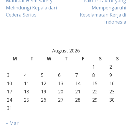
Post
Manfaat Helm Safety:
Faktor-faktor yang
Melindungi Kepala dari
Mempengaruhi
Cedera Serius
Keselamatan Kerja di
navigation
Indonesia
August 2026
M
T
W
T
F
S
S
1
2
3
4
5
6
7
8
9
10
11
12
13
14
15
16
17
18
19
20
21
22
23
24
25
26
27
28
29
30
31
« Mar