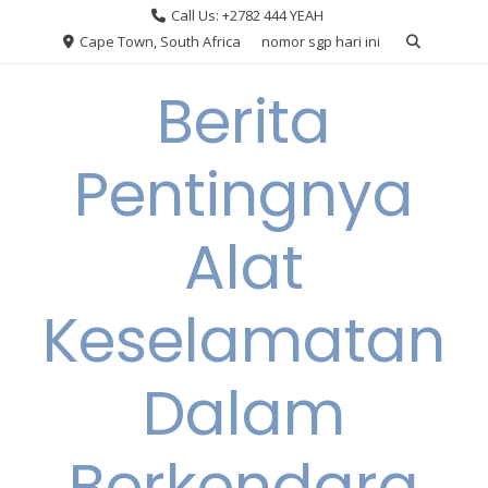
Skip
Call Us: +2782 444 YEAH
to
Cape Town, South Africa
nomor sgp hari ini
content
Berita
Pentingnya
Alat
Keselamatan
Dalam
Berkendara