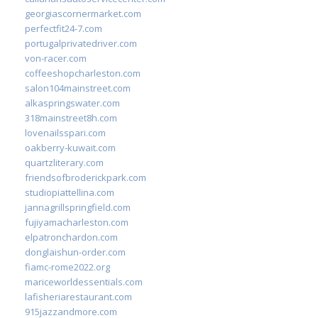
georgiascornermarket.com
perfectfit24-7.com
portugalprivatedriver.com
von-racer.com
coffeeshopcharleston.com
salon104mainstreet.com
alkaspringswater.com
318mainstreet8h.com
lovenailsspari.com
oakberry-kuwait.com
quartzliterary.com
friendsofbroderickpark.com
studiopiattellina.com
jannagrillspringfield.com
fujiyamacharleston.com
elpatronchardon.com
donglaishun-order.com
fiamc-rome2022.org
mariceworldessentials.com
lafisheriarestaurant.com
915jazzandmore.com