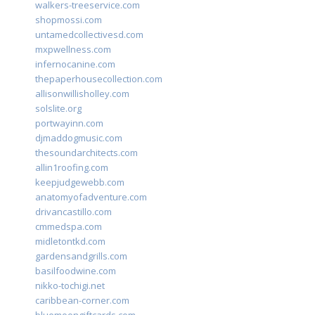
walkers-treeservice.com
shopmossi.com
untamedcollectivesd.com
mxpwellness.com
infernocanine.com
thepaperhousecollection.com
allisonwillisholley.com
solslite.org
portwayinn.com
djmaddogmusic.com
thesoundarchitects.com
allin1roofing.com
keepjudgewebb.com
anatomyofadventure.com
drivancastillo.com
cmmedspa.com
midletontkd.com
gardensandgrills.com
basilfoodwine.com
nikko-tochigi.net
caribbean-corner.com