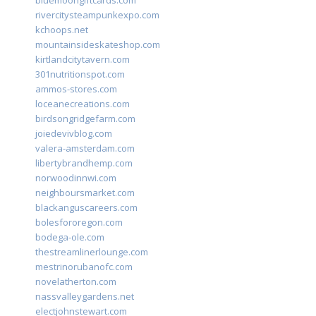
bluemoongiftcards.com
rivercitysteampunkexpo.com
kchoops.net
mountainsideskateshop.com
kirtlandcitytavern.com
301nutritionspot.com
ammos-stores.com
loceanecreations.com
birdsongridgefarm.com
joiedevivblog.com
valera-amsterdam.com
libertybrandhemp.com
norwoodinnwi.com
neighboursmarket.com
blackanguscareers.com
bolesfororegon.com
bodega-ole.com
thestreamlinerlounge.com
mestrinorubanofc.com
novelatherton.com
nassvalleygardens.net
electjohnstewart.com