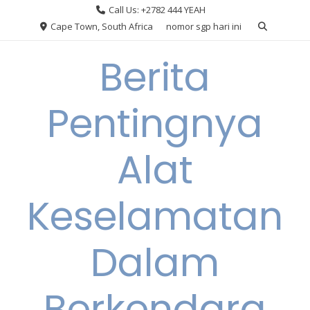
Skip
Call Us: +2782 444 YEAH
to
Cape Town, South Africa
nomor sgp hari ini
content
Berita
Pentingnya
Alat
Keselamatan
Dalam
Berkendara