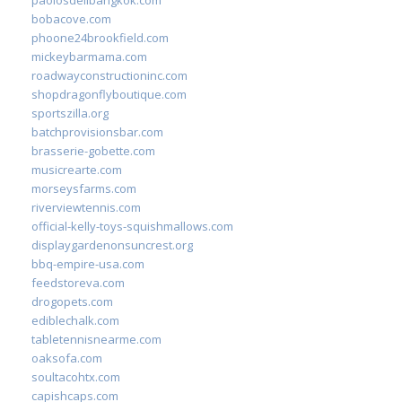
bobacove.com
phoone24brookfield.com
mickeybarmama.com
roadwayconstructioninc.com
shopdragonflyboutique.com
sportszilla.org
batchprovisionsbar.com
brasserie-gobette.com
musicrearte.com
morseysfarms.com
riverviewtennis.com
official-kelly-toys-squishmallows.com
displaygardenonsuncrest.org
bbq-empire-usa.com
feedstoreva.com
drogopets.com
ediblechalk.com
tabletennisnearme.com
oaksofa.com
soultacohtx.com
capishcaps.com