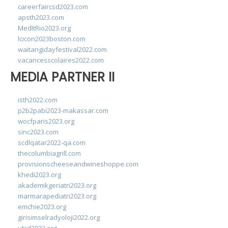
careerfaircsd2023.com
apsth2023.com
MedItRio2023.org
lcicon2023boston.com
waitangidayfestival2022.com
vacancesscolaires2022.com
MEDIA PARTNER II
isth2022.com
p2b2pabi2023-makassar.com
wocfparis2023.org
sinc2023.com
scdlqatar2022-qa.com
thecolumbiagrill.com
provisionscheeseandwineshoppe.com
khedi2023.org
akademikgeriatri2023.org
marmarapediatri2023.org
emchie2023.org
girisimselradyoloji2022.org
utcd2022.org