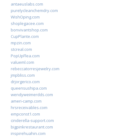
antaeuslabs.com
purelycleanchemdry.com
WishOping.com
shoplegacee.com
bonvivantshop.com
CupPlante.com
mpzin.com
stcreal.com
PopUpFlea.com
valueml.com
rebeccatorresjewelry.com
jmpbliss.com
drjorgerico.com
queensushipa.com
wendyweimerdds.com
ameri-camp.com
hrsreceivables.com
empconst1.com
cinderella-support.com
bigpinkrestaurant.com
inspirehuahin.com