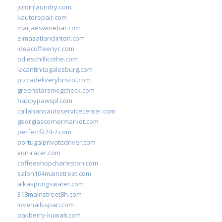
jccoinlaundry.com
kautorepair.com
marjaeswinebar.com
elmazatlanclinton.com
ideacoffeenyc.com
odieschillicothe.com
lacantinitagalesburg.com
pizzadeliverybristol.com
greenstarsmogcheck.com
happypawspl.com
callahansautoservicecenter.com
georgiascornermarket.com
perfectfit24-7.com
portugalprivatedriver.com
von-racer.com
coffeeshopcharleston.com
salon104mainstreet.com
alkaspringswater.com
318mainstreet8h.com
lovenailsspari.com
oakberry-kuwait.com