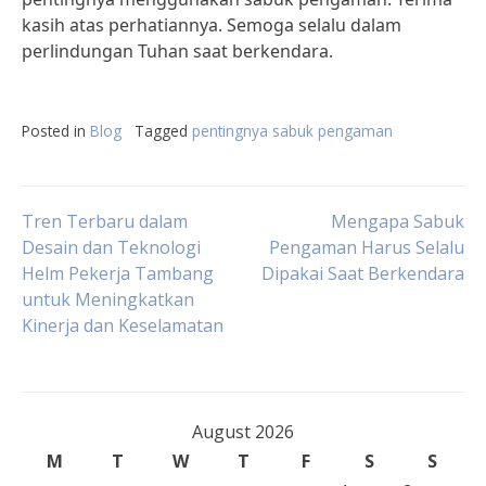
kasih atas perhatiannya. Semoga selalu dalam
perlindungan Tuhan saat berkendara.
Posted in
Blog
Tagged
pentingnya sabuk pengaman
Post
Tren Terbaru dalam
Mengapa Sabuk
Desain dan Teknologi
Pengaman Harus Selalu
Helm Pekerja Tambang
Dipakai Saat Berkendara
navigation
untuk Meningkatkan
Kinerja dan Keselamatan
August 2026
M
T
W
T
F
S
S