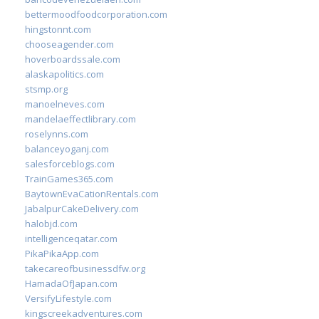
bettermoodfoodcorporation.com
hingstonnt.com
chooseagender.com
hoverboardssale.com
alaskapolitics.com
stsmp.org
manoelneves.com
mandelaeffectlibrary.com
roselynns.com
balanceyoganj.com
salesforceblogs.com
TrainGames365.com
BaytownEvaCationRentals.com
JabalpurCakeDelivery.com
halobjd.com
intelligenceqatar.com
PikaPikaApp.com
takecareofbusinessdfw.org
HamadaOfJapan.com
VersifyLifestyle.com
kingscreekadventures.com