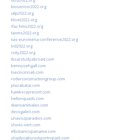
biosensor2022.org
ialp2022.org
klivet2022.org
ifac-hms2022.org
taoms2022.org
iias-euromena-conference2022.org
ivd2022.org
csity2022.org
ibsarstudyabroad.com
bennusehgall.com
tsecincinnati.com
roderconstructiongroup.com
plazabatai.com
hawkscayresort.com
hellonquads.com
diarioanimales.com
decogaleri.com
unavozparadios.com
shoes-vert.com
elbotanicopanama.com
shadyoaksrockportrvpark.com