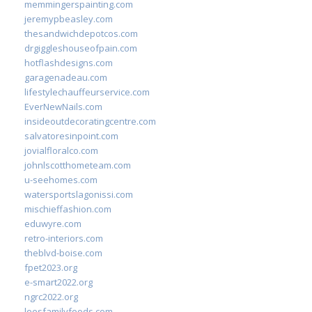
memmingerspainting.com
jeremypbeasley.com
thesandwichdepotcos.com
drgiggleshouseofpain.com
hotflashdesigns.com
garagenadeau.com
lifestylechauffeurservice.com
EverNewNails.com
insideoutdecoratingcentre.com
salvatoresinpoint.com
jovialfloralco.com
johnlscotthometeam.com
u-seehomes.com
watersportslagonissi.com
mischieffashion.com
eduwyre.com
retro-interiors.com
theblvd-boise.com
fpet2023.org
e-smart2022.org
ngrc2022.org
leesfamilyfoods.com