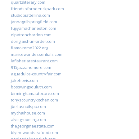
quartzliterary.com
friendsofbroderickpark.com
studiopiattellina.com
jannagrillspringfield.com
fujiyamacharleston.com
elpatronchardon.com
donglaishun-order.com
fiamc-rome2022.org
mariceworldessentials.com
lafisheriarestaurant.com
915jazzandmore.com
aguadulce-countryfair.com
jakehovis.com
bosswingsduluth.com
birminghamautocare.com
tonyscountrykitchen.com
jbellasnailspa.com
mychaihouse.com
alvisgrooming.com
thegeorginaestate.com
blythewoodseafood.com
paolosdelibangkok.com