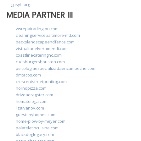
gpsyfl.org
MEDIA PARTNER III
vwrepairarlington.com
cleaningservicebaltimore-md.com
beckslandscapeandfence.com
vistaaltadelveramendi.com
coastlinecateringnc.com
cuesburgershouston.com
psicologiaespecializadaencampeche.com
dmtacos.com
crescentstreetprinting.com
hornopizza.com
driveadragster.com
hematologa.com
lizaivanov.com
guesttinyhomes.com
home-plow-by-meyer.com
palatelatincuisine.com
blackdoglegacy.com