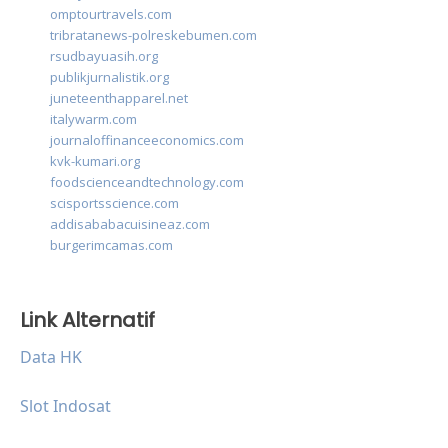
omptourtravels.com
tribratanews-polreskebumen.com
rsudbayuasih.org
publikjurnalistik.org
juneteenthapparel.net
italywarm.com
journaloffinanceeconomics.com
kvk-kumari.org
foodscienceandtechnology.com
scisportsscience.com
addisababacuisineaz.com
burgerimcamas.com
Link Alternatif
Data HK
Slot Indosat