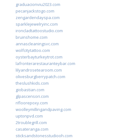
graduacionviu2023.com
pecanjackstogo.com
zengardendayspa.com
sparklejewelryinc.com
ironcladtattoostudio.com
bruinshome.com
annascleaningsvc.com
wolfcitytattoo.com
oysterbayturkeytrot.com
lafronterarestauranteybar.com
lilyandrosetearoom.com
olivesburgberrypatch.com
theslushkids.com
giobastian.com
glpascensori.com
rifloorepoxy.com
woolleymillingandpaving.com
uptonpvd.com
2troublegrill.com
casateranga.com
sticksandstonesstudiooh.com