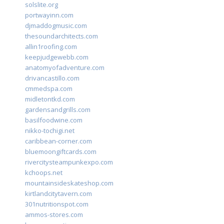
solslite.org
portwayinn.com
djmaddogmusic.com
thesoundarchitects.com
allin1roofing.com
keepjudgewebb.com
anatomyofadventure.com
drivancastillo.com
cmmedspa.com
midletontkd.com
gardensandgrills.com
basilfoodwine.com
nikko-tochigi.net
caribbean-corner.com
bluemoongiftcards.com
rivercitysteampunkexpo.com
kchoops.net
mountainsideskateshop.com
kirtlandcitytavern.com
301nutritionspot.com
ammos-stores.com