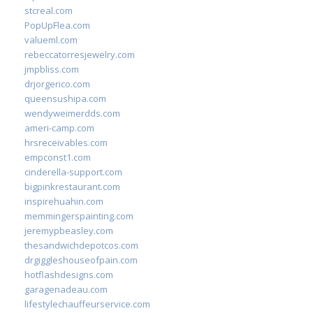
stcreal.com
PopUpFlea.com
valueml.com
rebeccatorresjewelry.com
jmpbliss.com
drjorgerico.com
queensushipa.com
wendyweimerdds.com
ameri-camp.com
hrsreceivables.com
empconst1.com
cinderella-support.com
bigpinkrestaurant.com
inspirehuahin.com
memmingerspainting.com
jeremypbeasley.com
thesandwichdepotcos.com
drgiggleshouseofpain.com
hotflashdesigns.com
garagenadeau.com
lifestylechauffeurservice.com