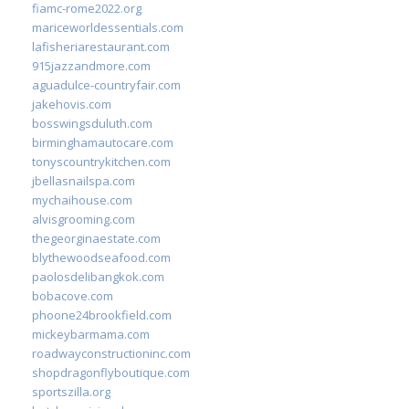
fiamc-rome2022.org
mariceworldessentials.com
lafisheriarestaurant.com
915jazzandmore.com
aguadulce-countryfair.com
jakehovis.com
bosswingsduluth.com
birminghamautocare.com
tonyscountrykitchen.com
jbellasnailspa.com
mychaihouse.com
alvisgrooming.com
thegeorginaestate.com
blythewoodseafood.com
paolosdelibangkok.com
bobacove.com
phoone24brookfield.com
mickeybarmama.com
roadwayconstructioninc.com
shopdragonflyboutique.com
sportszilla.org