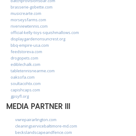
batchprovisionsbar.com
brasserie-gobette.com
musicrearte.com
morseysfarms.com
riverviewtennis.com
official-kelly-toys-squishmallows.com
displaygardenonsuncrest.org
bbq-empire-usa.com
feedstoreva.com
drogopets.com
ediblechalk.com
tabletennisnearme.com
oaksofa.com
soultacohtx.com
capishcaps.com
gpsyfl.org
MEDIA PARTNER III
vwrepairarlington.com
cleaningservicebaltimore-md.com
beckslandscapeandfence.com