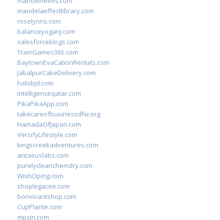
manoelneves.com
mandelaeffectlibrary.com
roselynns.com
balanceyoganj.com
salesforceblogs.com
TrainGames365.com
BaytownEvaCationRentals.com
JabalpurCakeDelivery.com
halobjd.com
intelligenceqatar.com
PikaPikaApp.com
takecareofbusinessdfw.org
HamadaOfJapan.com
VersifyLifestyle.com
kingscreekadventures.com
antaeuslabs.com
purelycleanchemdry.com
WishOping.com
shoplegacee.com
bonvivantshop.com
CupPlante.com
mpzin.com