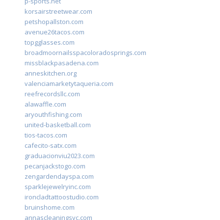
p-sports.net
korsairstreetwear.com
petshopallston.com
avenue26tacos.com
topgglasses.com
broadmoornailsspacoloradosprings.com
missblackpasadena.com
anneskitchen.org
valenciamarketytaqueria.com
reefrecordsllc.com
alawaffle.com
aryouthfishing.com
united-basketball.com
tios-tacos.com
cafecito-satx.com
graduacionviu2023.com
pecanjackstogo.com
zengardendayspa.com
sparklejewelryinc.com
ironcladtattoostudio.com
bruinshome.com
annascleaningsvc.com