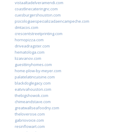
vistaaltadelveramendi.com
coastlinecateringnc.com
cuesburgershouston.com
psicologiaespecializadaencampeche.com
dmtacos.com
crescentstreetprinting.com
hornopizza.com
driveadragster.com
hematologa.com
lizaivanov.com
guesttinyhomes.com
home-plow-by-meyer.com
palatelatincuisine.com
blackdoglegacy.com
eatvivahouston.com
thebigshowok.com
chimeandstave.com
greatwallseafoodny.com
theloverose.com
gabriovoice.com
resinflowart.com