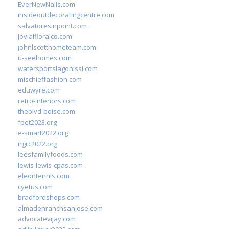
EverNewNails.com
insideoutdecoratingcentre.com
salvatoresinpoint.com
jovialfloralco.com
johnlscotthometeam.com
u-seehomes.com
watersportslagonissi.com
mischieffashion.com
eduwyre.com
retro-interiors.com
theblvd-boise.com
fpet2023.org
e-smart2022.org
ngrc2022.org
leesfamilyfoods.com
lewis-lewis-cpas.com
eleontennis.com
cyetus.com
bradfordshops.com
almadenranchsanjose.com
advocatevijay.com