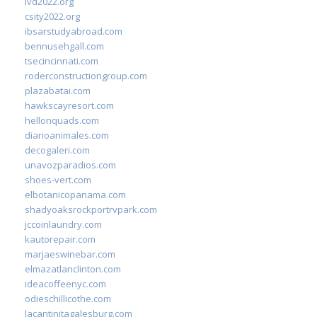
ivd2022.org
csity2022.org
ibsarstudyabroad.com
bennusehgall.com
tsecincinnati.com
roderconstructiongroup.com
plazabatai.com
hawkscayresort.com
hellonquads.com
diarioanimales.com
decogaleri.com
unavozparadios.com
shoes-vert.com
elbotanicopanama.com
shadyoaksrockportrvpark.com
jccoinlaundry.com
kautorepair.com
marjaeswinebar.com
elmazatlanclinton.com
ideacoffeenyc.com
odieschillicothe.com
lacantinitagalesburg.com