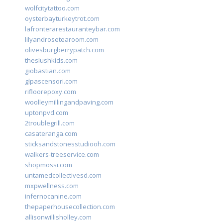
wolfcitytattoo.com
oysterbayturkeytrot.com
lafronterarestauranteybar.com
lilyandrosetearoom.com
olivesburgberrypatch.com
theslushkids.com
giobastian.com
glpascensori.com
rifloorepoxy.com
woolleymillingandpaving.com
uptonpvd.com
2troublegrill.com
casateranga.com
sticksandstonesstudiooh.com
walkers-treeservice.com
shopmossi.com
untamedcollectivesd.com
mxpwellness.com
infernocanine.com
thepaperhousecollection.com
allisonwillisholley.com