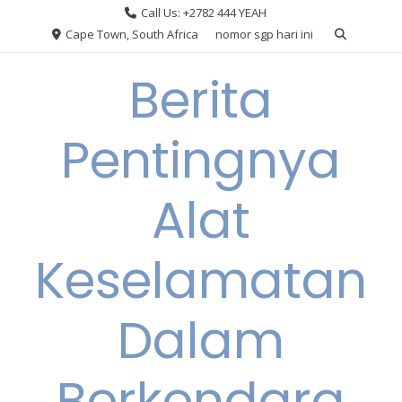
Skip
Call Us: +2782 444 YEAH
to
Cape Town, South Africa
nomor sgp hari ini
content
Berita
Pentingnya
Alat
Keselamatan
Dalam
Berkendara