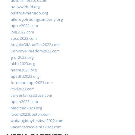
adlibilimler2023.com
naswwebed.org
balithut-manado.org
alteregotradingcompany.org
aprce2022.com
ibie2022.com
sbcc-2022.com
AngolaOilAndGas2022.com
Convoy4Freedom2022.com
grur2023.org
hkhk2023.org
napm2023.org
apsdfd2023.org
forumausape2023.com
imkl2023.com
careerfaircsd2023.com
apsth2023.com
MedItRio2023.org
lcicon2023boston.com
waitangidayfestival2022.com
vacancesscolaires2022.com