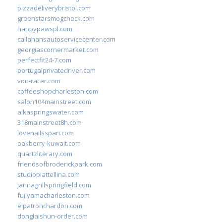
pizzadeliverybristol.com
greenstarsmogcheck.com
happypawspl.com
callahansautoservicecenter.com
georgiascornermarket.com
perfectfit24-7.com
portugalprivatedriver.com
von-racer.com
coffeeshopcharleston.com
salon104mainstreet.com
alkaspringswater.com
318mainstreet8h.com
lovenailsspari.com
oakberry-kuwait.com
quartzliterary.com
friendsofbroderickpark.com
studiopiattellina.com
jannagrillspringfield.com
fujiyamacharleston.com
elpatronchardon.com
donglaishun-order.com