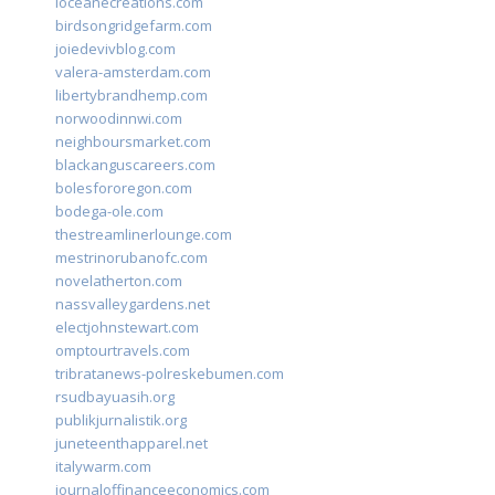
loceanecreations.com
birdsongridgefarm.com
joiedevivblog.com
valera-amsterdam.com
libertybrandhemp.com
norwoodinnwi.com
neighboursmarket.com
blackanguscareers.com
bolesfororegon.com
bodega-ole.com
thestreamlinerlounge.com
mestrinorubanofc.com
novelatherton.com
nassvalleygardens.net
electjohnstewart.com
omptourtravels.com
tribratanews-polreskebumen.com
rsudbayuasih.org
publikjurnalistik.org
juneteenthapparel.net
italywarm.com
journaloffinanceeconomics.com