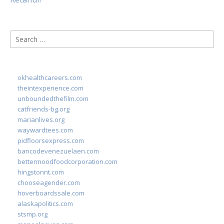
Search
for:
okhealthcareers.com
theintexperience.com
unboundedthefilm.com
catfriends-bg.org
marianlives.org
waywardtees.com
pidfloorsexpress.com
bancodevenezuelaen.com
bettermoodfoodcorporation.com
hingstonnt.com
chooseagender.com
hoverboardssale.com
alaskapolitics.com
stsmp.org