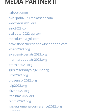
MEDIA PARTNER II
isth2022.com
p2b2pabi2023-makassar.com
wocfparis2023.org
sinc2023.com
scdlqatar2022-qa.com
thecolumbiagrill.com
provisionscheeseandwineshoppe.com
khedi2023.org
akademikgeriatri2023.org
marmarapediatri2023.org
emchie2023.org
girisimselradyoloji2022.org
utcd2022.org
biosensor2022.org
ialp2022.org
klivet2022.org
ifac-hms2022.org
taoms2022.org
iias-euromena-conference2022.org