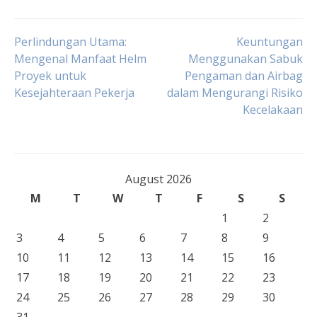
Post
Perlindungan Utama:
Keuntungan
Mengenal Manfaat Helm
Menggunakan Sabuk
Proyek untuk
Pengaman dan Airbag
navigation
Kesejahteraan Pekerja
dalam Mengurangi Risiko
Kecelakaan
August 2026
M
T
W
T
F
S
S
1
2
3
4
5
6
7
8
9
10
11
12
13
14
15
16
17
18
19
20
21
22
23
24
25
26
27
28
29
30