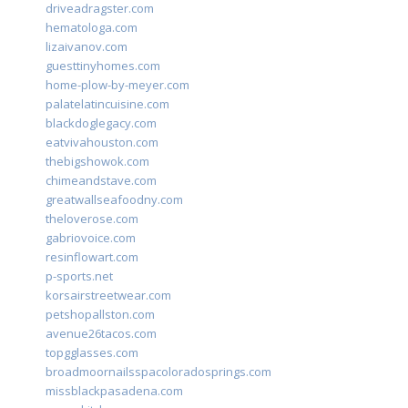
driveadragster.com
hematologa.com
lizaivanov.com
guesttinyhomes.com
home-plow-by-meyer.com
palatelatincuisine.com
blackdoglegacy.com
eatvivahouston.com
thebigshowok.com
chimeandstave.com
greatwallseafoodny.com
theloverose.com
gabriovoice.com
resinflowart.com
p-sports.net
korsairstreetwear.com
petshopallston.com
avenue26tacos.com
topgglasses.com
broadmoornailsspacoloradosprings.com
missblackpasadena.com