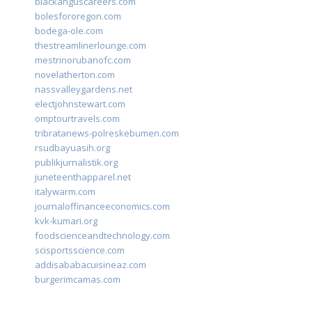
blackanguscareers.com
bolesfororegon.com
bodega-ole.com
thestreamlinerlounge.com
mestrinorubanofc.com
novelatherton.com
nassvalleygardens.net
electjohnstewart.com
omptourtravels.com
tribratanews-polreskebumen.com
rsudbayuasih.org
publikjurnalistik.org
juneteenthapparel.net
italywarm.com
journaloffinanceeconomics.com
kvk-kumari.org
foodscienceandtechnology.com
scisportsscience.com
addisababacuisineaz.com
burgerimcamas.com