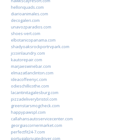
hawkscayresort.com
hellonquads.com
diarioanimales.com
decogaleri.com
unavozparadios.com
shoes-vert.com
elbotanicopanama.com
shadyoaksrockportrvpark.com
jccoinlaundry.com
kautorepair.com
marjaeswinebar.com
elmazatlanclinton.com
ideacoffeenyc.com
odieschillicothe.com
lacantinitagalesburg.com
pizzadeliverybristol.com
greenstarsmogcheck.com
happypawspl.com
callahansautoservicecenter.com
georgiascornermarket.com
perfectfit24-7.com
portugalprivatedriver.com