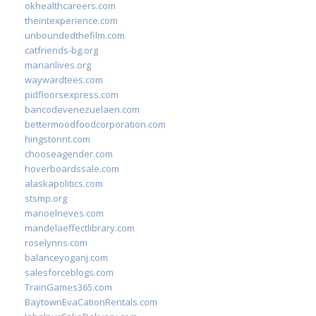
okhealthcareers.com
theintexperience.com
unboundedthefilm.com
catfriends-bg.org
marianlives.org
waywardtees.com
pidfloorsexpress.com
bancodevenezuelaen.com
bettermoodfoodcorporation.com
hingstonnt.com
chooseagender.com
hoverboardssale.com
alaskapolitics.com
stsmp.org
manoelneves.com
mandelaeffectlibrary.com
roselynns.com
balanceyoganj.com
salesforceblogs.com
TrainGames365.com
BaytownEvaCationRentals.com