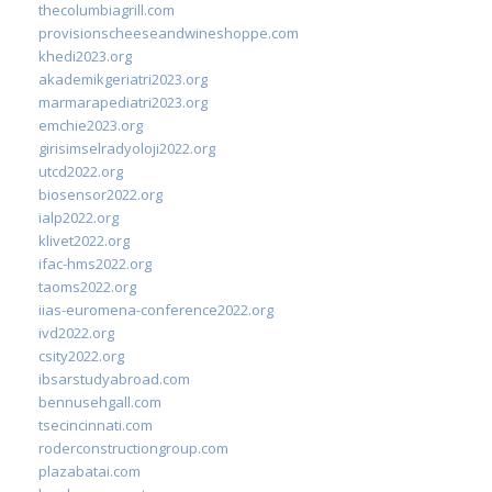
thecolumbiagrill.com
provisionscheeseandwineshoppe.com
khedi2023.org
akademikgeriatri2023.org
marmarapediatri2023.org
emchie2023.org
girisimselradyoloji2022.org
utcd2022.org
biosensor2022.org
ialp2022.org
klivet2022.org
ifac-hms2022.org
taoms2022.org
iias-euromena-conference2022.org
ivd2022.org
csity2022.org
ibsarstudyabroad.com
bennusehgall.com
tsecincinnati.com
roderconstructiongroup.com
plazabatai.com