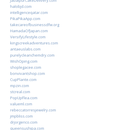
JabalpurCakeDelivery.com
halobjd.com
intelligenceqatar.com
PikaPikaApp.com
takecareofbusinessdfw.org
HamadaOfJapan.com
VersifyLifestyle.com
kingscreekadventures.com
antaeuslabs.com
purelycleanchemdry.com
WishOping.com
shoplegacee.com
bonvivantshop.com
CupPlante.com
mpzin.com
stcreal.com
PopUpFlea.com
valueml.com
rebeccatorresjewelry.com
jmpbliss.com
drjorgerico.com
queensushipa.com