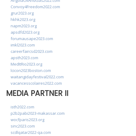
AngolaOilAndGas2022.com
Convoy4Freedom2022.com
grur2023.org
hkhk2023.org
napm2023.org
apsdfd2023.org
forumausape2023.com
imkl2023.com
careerfaircsd2023.com
apsth2023.com
MedItRio2023.org
lcicon2023boston.com
waitangidayfestival2022.com
vacancesscolaires2022.com
MEDIA PARTNER II
isth2022.com
p2b2pabi2023-makassar.com
wocfparis2023.org
sinc2023.com
scdlqatar2022-qa.com