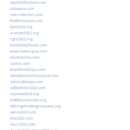
mischieffashion.com
eduwyre.com
retro-interiors.com
theblvd-boise.com
fpet2023.org
e-smart2022.org
ngrc2022.org
leesfamilyfoods.com
lewis-lewis-cpas.com
eleontennis.com
cyetus.com
bradfordshops.com
almadenranchsanjose.com
advocatevijay.com
adlibilimler2023.com
naswwebed.org
balithut-manado.org
alteregotradingcompany.org
aprce2022.com
ibie2022.com
sbcc-2022.com