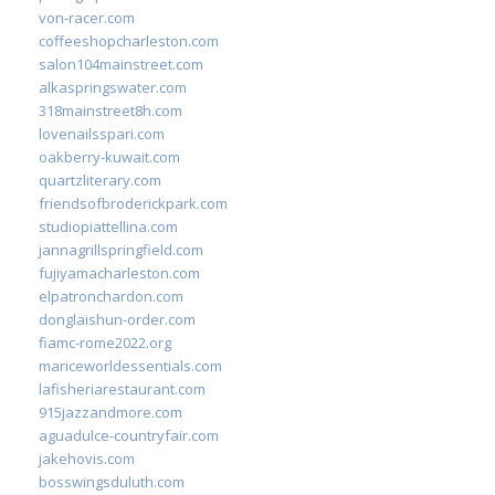
von-racer.com
coffeeshopcharleston.com
salon104mainstreet.com
alkaspringswater.com
318mainstreet8h.com
lovenailsspari.com
oakberry-kuwait.com
quartzliterary.com
friendsofbroderickpark.com
studiopiattellina.com
jannagrillspringfield.com
fujiyamacharleston.com
elpatronchardon.com
donglaishun-order.com
fiamc-rome2022.org
mariceworldessentials.com
lafisheriarestaurant.com
915jazzandmore.com
aguadulce-countryfair.com
jakehovis.com
bosswingsduluth.com