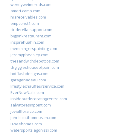
wendyweimerdds.com
ameri-camp.com
hrsreceivables.com
empconst1.com
cinderella-support.com
bigpinkrestaurant.com
inspirehuahin.com
memmingerspainting.com
jeremypbeasley.com
thesandwichdepotcos.com
drgiggleshouseofpain.com
hotflashdesigns.com
garagenadeau.com
lifestylechauffeurservice.com
EverNewNails.com
insideoutdecoratingcentre.com
salvatoresinpoint.com
jovialfloralco.com
johnlscotthometeam.com
u-seehomes.com
watersportslagonissi.com