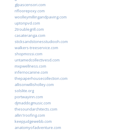
glpascensori.com
rifloorepoxy.com
woolleymillingandpaving.com
uptonpvd.com
2troublegrill.com
casateranga.com
sticksandstonesstudiooh.com
walkers-treeservice.com
shopmossi.com
untamedcollectivesd.com
mxpwellness.com
infernocanine.com
thepaperhousecollection.com
allisonwillisholley.com
solslite.org
portwayinn.com
djmaddogmusic.com
thesoundarchitects.com
allin1roofing.com
keepjudgewebb.com
anatomyofadventure.com