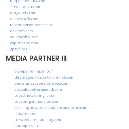
bbq-empire-usa.com
feedstoreva.com
drogopets.com
ediblechalk.com
tabletennisnearme.com
oaksofa.com
soultacohtx.com
capishcaps.com
gpsyfl.org
MEDIA PARTNER III
vwrepairarlington.com
cleaningservicebaltimore-md.com
beckslandscapeandfence.com
vistaaltadelveramendi.com
coastlinecateringnc.com
cuesburgershouston.com
psicologiaespecializadaencampeche.com
dmtacos.com
crescentstreetprinting.com
hornopizza.com