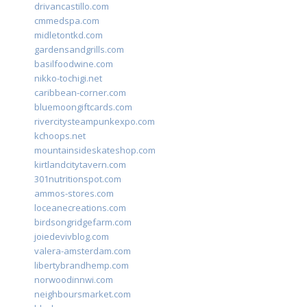
drivancastillo.com
cmmedspa.com
midletontkd.com
gardensandgrills.com
basilfoodwine.com
nikko-tochigi.net
caribbean-corner.com
bluemoongiftcards.com
rivercitysteampunkexpo.com
kchoops.net
mountainsideskateshop.com
kirtlandcitytavern.com
301nutritionspot.com
ammos-stores.com
loceanecreations.com
birdsongridgefarm.com
joiedevivblog.com
valera-amsterdam.com
libertybrandhemp.com
norwoodinnwi.com
neighboursmarket.com