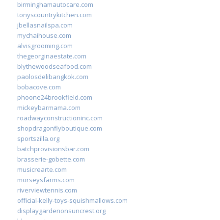
birminghamautocare.com
tonyscountrykitchen.com
jbellasnailspa.com
mychaihouse.com
alvisgrooming.com
thegeorginaestate.com
blythewoodseafood.com
paolosdelibangkok.com
bobacove.com
phoone24brookfield.com
mickeybarmama.com
roadwayconstructioninc.com
shopdragonflyboutique.com
sportszilla.org
batchprovisionsbar.com
brasserie-gobette.com
musicrearte.com
morseysfarms.com
riverviewtennis.com
official-kelly-toys-squishmallows.com
displaygardenonsuncrest.org