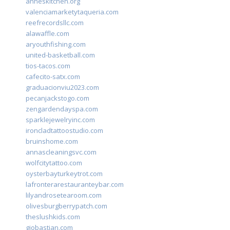
anneskitchen.org
valenciamarketytaqueria.com
reefrecordsllc.com
alawaffle.com
aryouthfishing.com
united-basketball.com
tios-tacos.com
cafecito-satx.com
graduacionviu2023.com
pecanjackstogo.com
zengardendayspa.com
sparklejewelryinc.com
ironcladtattoostudio.com
bruinshome.com
annascleaningsvc.com
wolfcitytattoo.com
oysterbayturkeytrot.com
lafronterarestauranteybar.com
lilyandrosetearoom.com
olivesburgberrypatch.com
theslushkids.com
giobastian.com