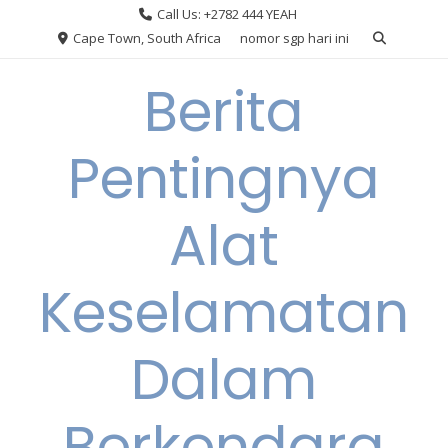
Skip
Call Us: +2782 444 YEAH
to
Cape Town, South Africa
nomor sgp hari ini
content
Berita
Pentingnya
Alat
Keselamatan
Dalam
Berkendara