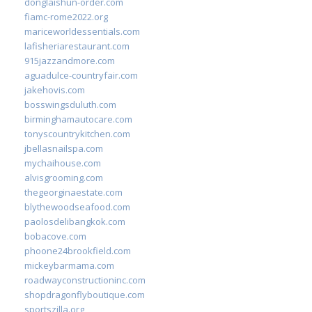
donglaishun-order.com
fiamc-rome2022.org
mariceworldessentials.com
lafisheriarestaurant.com
915jazzandmore.com
aguadulce-countryfair.com
jakehovis.com
bosswingsduluth.com
birminghamautocare.com
tonyscountrykitchen.com
jbellasnailspa.com
mychaihouse.com
alvisgrooming.com
thegeorginaestate.com
blythewoodseafood.com
paolosdelibangkok.com
bobacove.com
phoone24brookfield.com
mickeybarmama.com
roadwayconstructioninc.com
shopdragonflyboutique.com
sportszilla.org