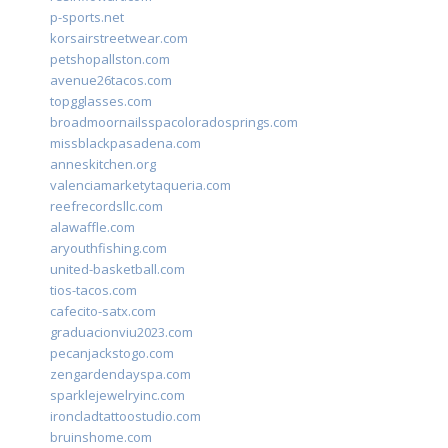
p-sports.net
korsairstreetwear.com
petshopallston.com
avenue26tacos.com
topgglasses.com
broadmoornailsspacoloradosprings.com
missblackpasadena.com
anneskitchen.org
valenciamarketytaqueria.com
reefrecordsllc.com
alawaffle.com
aryouthfishing.com
united-basketball.com
tios-tacos.com
cafecito-satx.com
graduacionviu2023.com
pecanjackstogo.com
zengardendayspa.com
sparklejewelryinc.com
ironcladtattoostudio.com
bruinshome.com