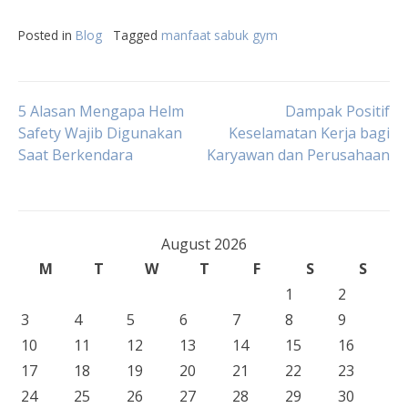
Posted in
Blog
Tagged
manfaat sabuk gym
Post
5 Alasan Mengapa Helm
Dampak Positif
Safety Wajib Digunakan
Keselamatan Kerja bagi
Saat Berkendara
Karyawan dan Perusahaan
navigation
August 2026
M
T
W
T
F
S
S
1
2
3
4
5
6
7
8
9
10
11
12
13
14
15
16
17
18
19
20
21
22
23
24
25
26
27
28
29
30