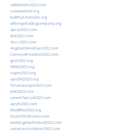
adlibilimler2023.com
naswwebed.org
balithut-manado.org
alteregotradingcompany.org
aprce2022.com
ibie2022.com
sbcc-2022.com
AngolaOilAndGas2022.com
Convoy4Freedom2022.com
grur2023.org
hkhk2023.org
napm2023.org
apsdfd2023.org
forumausape2023.com
imkl2023.com
careerfaircsd2023.com
apsth2023.com
MedItRio2023.org
lcicon2023boston.com
waitangidayfestival2022.com
vacancesscolaires2022.com