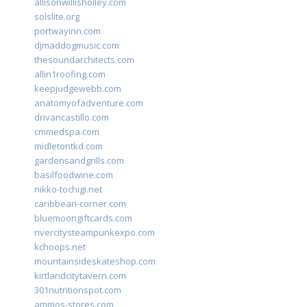
allisonwillisholley.com
solslite.org
portwayinn.com
djmaddogmusic.com
thesoundarchitects.com
allin1roofing.com
keepjudgewebb.com
anatomyofadventure.com
drivancastillo.com
cmmedspa.com
midletontkd.com
gardensandgrills.com
basilfoodwine.com
nikko-tochigi.net
caribbean-corner.com
bluemoongiftcards.com
rivercitysteampunkexpo.com
kchoops.net
mountainsideskateshop.com
kirtlandcitytavern.com
301nutritionspot.com
ammos-stores.com