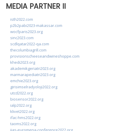
MEDIA PARTNER II
isth2022.com
p2b2pabi2023-makassar.com
wocfparis2023.org
sinc2023.com
scdlqatar2022-qa.com
thecolumbiagrill.com
provisionscheeseandwineshoppe.com
khedi2023.org
akademikgeriatri2023.org
marmarapediatri2023.org
emchie2023.org
girisimselradyoloji2022.org
utcd2022.org
biosensor2022.org
ialp2022.org
klivet2022.org
ifac-hms2022.org
taoms2022.org
iias-euromena-conference2022.org