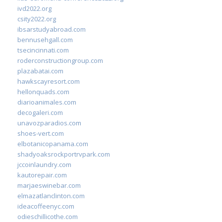
ivd2022.org
csity2022.org
ibsarstudyabroad.com
bennusehgall.com
tsecincinnati.com
roderconstructiongroup.com
plazabatai.com
hawkscayresort.com
hellonquads.com
diarioanimales.com
decogaleri.com
unavozparadios.com
shoes-vert.com
elbotanicopanama.com
shadyoaksrockportrvpark.com
jccoinlaundry.com
kautorepair.com
marjaeswinebar.com
elmazatlanclinton.com
ideacoffeenyc.com
odieschillicothe.com