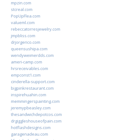
mpzin.com
stcreal.com
PopUpFlea.com
valueml.com
rebeccatorresjewelry.com
jmpbliss.com
drjorgerico.com
queensushipa.com
wendyweimerdds.com
ameri-camp.com
hrsreceivables.com
empconst1.com
cinderella-support.com
bigpinkrestaurant.com
inspirehuahin.com
memmingerspainting.com
jeremypbeasley.com
thesandwichdepotcos.com
drgiggleshouseofpain.com
hotflashdesigns.com
garagenadeau.com