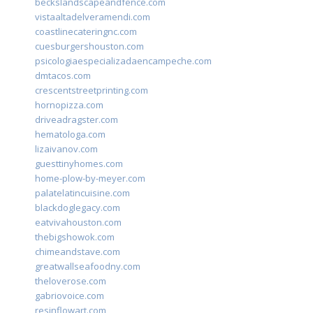
beckslandscapeandfence.com
vistaaltadelveramendi.com
coastlinecateringnc.com
cuesburgershouston.com
psicologiaespecializadaencampeche.com
dmtacos.com
crescentstreetprinting.com
hornopizza.com
driveadragster.com
hematologa.com
lizaivanov.com
guesttinyhomes.com
home-plow-by-meyer.com
palatelatincuisine.com
blackdoglegacy.com
eatvivahouston.com
thebigshowok.com
chimeandstave.com
greatwallseafoodny.com
theloverose.com
gabriovoice.com
resinflowart.com