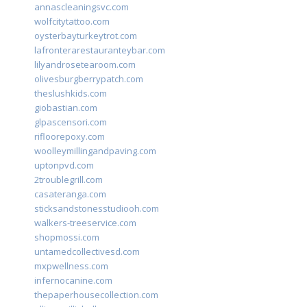
annascleaningsvc.com
wolfcitytattoo.com
oysterbayturkeytrot.com
lafronterarestauranteybar.com
lilyandrosetearoom.com
olivesburgberrypatch.com
theslushkids.com
giobastian.com
glpascensori.com
rifloorepoxy.com
woolleymillingandpaving.com
uptonpvd.com
2troublegrill.com
casateranga.com
sticksandstonesstudiooh.com
walkers-treeservice.com
shopmossi.com
untamedcollectivesd.com
mxpwellness.com
infernocanine.com
thepaperhousecollection.com