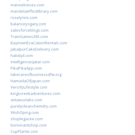
manoelneves.com
mandelaeffectlibrary.com
roselynns.com
balanceyoganj.com
salesforceblogs.com
TrainGames365.com
BaytownEvaCationRentals.com
JabalpurCakeDelivery.com
halobjd.com
intelligenceqatar.com
PikaPikaApp.com
takecareofbusinessdfw.org
HamadaOfJapan.com
VersifyLifestyle.com
kingscreekadventures.com
antaeuslabs.com
purelycleanchemdry.com
WishOping.com
shoplegacee.com
bonvivantshop.com
CupPlante.com