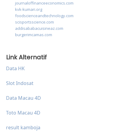
journaloffinanceeconomics.com
kvk-kumari.org
foodscienceandtechnology.com
scisportsscience.com
addisababacuisineaz.com
burgerimcamas.com
Link Alternatif
Data HK
Slot Indosat
Data Macau 4D
Toto Macau 4D
result kamboja