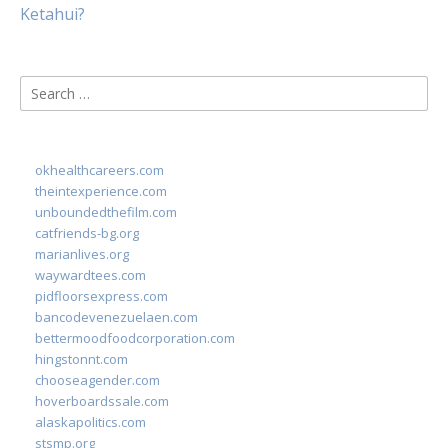
Ketahui?
Search
for:
okhealthcareers.com
theintexperience.com
unboundedthefilm.com
catfriends-bg.org
marianlives.org
waywardtees.com
pidfloorsexpress.com
bancodevenezuelaen.com
bettermoodfoodcorporation.com
hingstonnt.com
chooseagender.com
hoverboardssale.com
alaskapolitics.com
stsmp.org