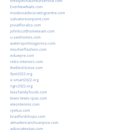
lifestylechauffeurservice.com
EverNewNails.com
insideoutdecoratingcentre.com
salvatoresinpoint.com
jovialfloralco.com
johnlscotthometeam.com
u-seehomes.com
watersportslagonissi.com
mischieffashion.com
eduwyre.com
retro-interiors.com
theblvd-boise.com
fpet2023.org
e-smart2022.org
ngrc2022.org
leesfamilyfoods.com
lewis-lewis-cpas.com
eleontennis.com
cyetus.com
bradfordshops.com
almadenranchsanjose.com
advocatevijay.com