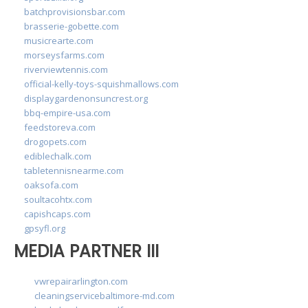
batchprovisionsbar.com
brasserie-gobette.com
musicrearte.com
morseysfarms.com
riverviewtennis.com
official-kelly-toys-squishmallows.com
displaygardenonsuncrest.org
bbq-empire-usa.com
feedstoreva.com
drogopets.com
ediblechalk.com
tabletennisnearme.com
oaksofa.com
soultacohtx.com
capishcaps.com
gpsyfl.org
MEDIA PARTNER III
vwrepairarlington.com
cleaningservicebaltimore-md.com