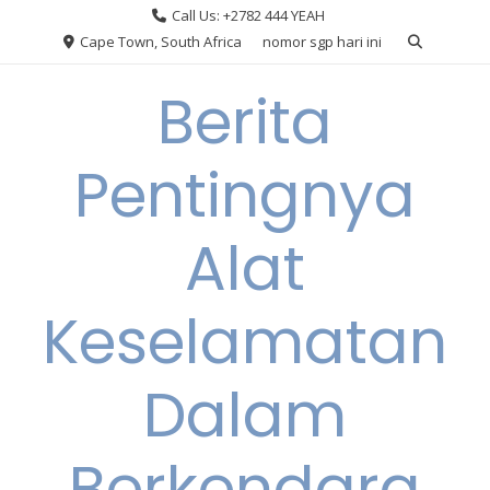
Skip
Call Us: +2782 444 YEAH
to
Cape Town, South Africa
nomor sgp hari ini
content
Berita
Pentingnya
Alat
Keselamatan
Dalam
Berkendara