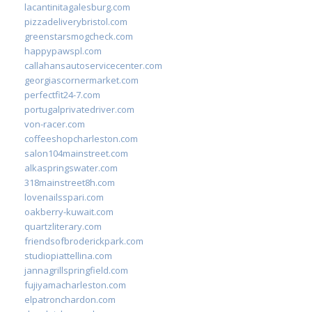
lacantinitagalesburg.com
pizzadeliverybristol.com
greenstarsmogcheck.com
happypawspl.com
callahansautoservicecenter.com
georgiascornermarket.com
perfectfit24-7.com
portugalprivatedriver.com
von-racer.com
coffeeshopcharleston.com
salon104mainstreet.com
alkaspringswater.com
318mainstreet8h.com
lovenailsspari.com
oakberry-kuwait.com
quartzliterary.com
friendsofbroderickpark.com
studiopiattellina.com
jannagrillspringfield.com
fujiyamacharleston.com
elpatronchardon.com