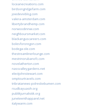
loceanecreations.com
birdsongridgefarm.com
joiedevivblog.com
valera-amsterdam.com
libertybrandhemp.com
norwoodinnwi.com
neighboursmarket.com
blackanguscareers.com
bolesfororegon.com
bodega-ole.com
thestreamlinerlounge.com
mestrinorubanofc.com
novelatherton.com
nassvalleygardens.net
electjohnstewart.com
omptourtravels.com
tribratanews-polreskebumen.com
rsudbayuasih.org
publikjurnalistik.org
juneteenthapparel.net
italywarm.com