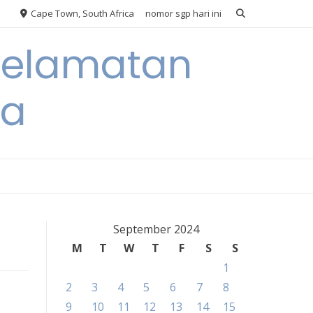
Cape Town, South Africa
nomor sgp hari ini
eselamatan
ra
September 2024
M
T
W
T
F
S
S
1
2
3
4
5
6
7
8
9
10
11
12
13
14
15