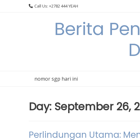
Skip
Call Us: +2782 444 YEAH
to
content
Berita Pe
D
nomor sgp hari ini
Day:
September 26, 
Perlindungan Utama: Men