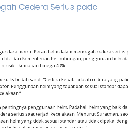
gah Cedera Serius pada
endara motor. Peran helm dalam mencegah cedera serius 
t data dari Kementerian Perhubungan, penggunaan helm d
an risiko kematian hingga 40%.
sialis bedah saraf, “Cedera kepala adalah cedera yang pal
motor. Penggunaan helm yang tepat dan sesuai standar dapa
celakaan.”
pentingnya penggunaan helm. Padahal, helm yang baik da
edera serius saat terjadi kecelakaan. Menurut Suratman, se
an helm yang tidak sesuai standar atau tidak dipakai den
gan helm dalam mencegah cedera serius.”