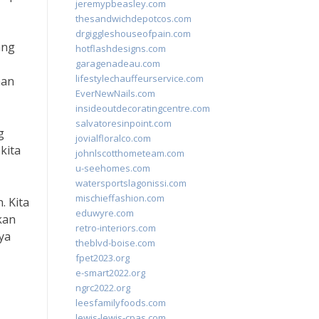
jeremypbeasley.com
thesandwichdepotcos.com
drgiggleshouseofpain.com
ang
hotflashdesigns.com
garagenadeau.com
lifestylechauffeurservice.com
aan
EverNewNails.com
insideoutdecoratingcentre.com
salvatoresinpoint.com
g
jovialfloralco.com
kita
johnlscotthometeam.com
u-seehomes.com
watersportslagonissi.com
mischieffashion.com
. Kita
eduwyre.com
kan
retro-interiors.com
ya
theblvd-boise.com
fpet2023.org
e-smart2022.org
ngrc2022.org
leesfamilyfoods.com
lewis-lewis-cpas.com