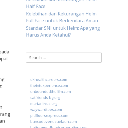
Half Face
Kelebihan dan Kekurangan Helm
Full Face untuk Berkendara Aman
Standar SNI untuk Helm: Apa yang
Harus Anda Ketahui?
pada
Search
apat
for:
ing
okhealthcareers.com
theintexperience.com
t
unboundedthefilm.com
catfriends-bg.org
marianlives.org
n
waywardtees.com
orang
pidfloorsexpress.com
gan
bancodevenezuelaen.com
bettermoodfoodcorporation.com