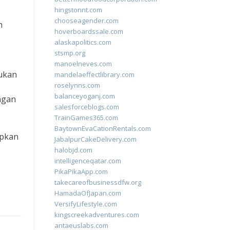
hingstonnt.com
chooseagender.com
n
hoverboardssale.com
alaskapolitics.com
stsmp.org
manoelneves.com
ukan
mandelaeffectlibrary.com
roselynns.com
,
balanceyoganj.com
ngan
salesforceblogs.com
TrainGames365.com
BaytownEvaCationRentals.com
apkan
JabalpurCakeDelivery.com
halobjd.com
intelligenceqatar.com
PikaPikaApp.com
takecareofbusinessdfw.org
HamadaOfJapan.com
VersifyLifestyle.com
kingscreekadventures.com
antaeuslabs.com