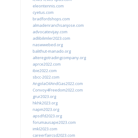
eleontennis.com
cyetus.com
bradfordshops.com
almadenranchsanjose.com
advocatevijay.com
adlibilimler2023.com
naswwebed.org
balithut-manado.org
alteregotradingcompany.org
aprce2022.com
ibie2022.com
sbcc-2022.com
AngolaOilAndGas2022.com
Convoy4Freedom2022.com
grur2023.org
hkhk2023.org
napm2023.org
apsdfd2023.org
forumausape2023.com
imkl2023.com
careerfaircsd2023.com