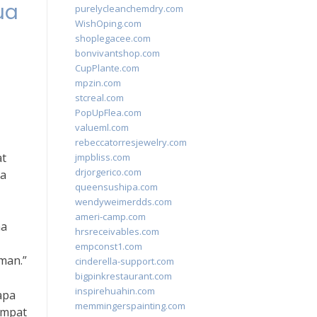
ua
purelycleanchemdry.com
WishOping.com
shoplegacee.com
bonvivantshop.com
CupPlante.com
mpzin.com
stcreal.com
PopUpFlea.com
valueml.com
rebeccatorresjewelry.com
at
jmpbliss.com
drjorgerico.com
ga
queensushipa.com
wendyweimerdds.com
ameri-camp.com
na
hrsreceivables.com
empconst1.com
man.”
cinderella-support.com
bigpinkrestaurant.com
inspirehuahin.com
apa
memmingerspainting.com
empat