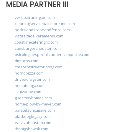
MEDIA PARTNER III
vwrepairarlington.com
cleaningservicebaltimore-md.com
beckslandscapeandfence.com
vistaaltadelveramendi.com
coastlinecateringnc.com
cuesburgershouston.com
psicologiaespecializadaencampeche.com
dmtacos.com
crescentstreetprinting.com
hornopizza.com
driveadragster.com
hematologa.com
lizaivanov.com
guesttinyhomes.com
home-plow-by-meyer.com
palatelatincuisine.com
blackdoglegacy.com
eatvivahouston.com
thebigshowok.com