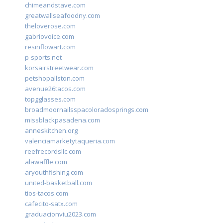
chimeandstave.com
greatwallseafoodny.com
theloverose.com
gabriovoice.com
resinflowart.com
p-sports.net
korsairstreetwear.com
petshopallston.com
avenue26tacos.com
topgglasses.com
broadmoornailsspacoloradosprings.com
missblackpasadena.com
anneskitchen.org
valenciamarketytaqueria.com
reefrecordsllc.com
alawaffle.com
aryouthfishing.com
united-basketball.com
tios-tacos.com
cafecito-satx.com
graduacionviu2023.com