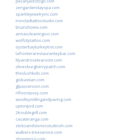
pecanjackstogo.com
zengardendayspa.com
sparklejewelryinc.com
ironcladtattoostudio.com
bruinshome.com
annascleaningsvc.com
wolfcitytattoo.com
oysterbayturkeytrot.com
lafronterarestauranteybar.com
lilyandrosetearoom.com
olivesburgberrypatch.com
theslushkids.com
giobastian.com
glpascensori.com
rifloorepoxy.com
woolleymillingandpaving.com
uptonpvd.com
2troublegrill.com
casateranga.com
sticksandstonesstudiooh.com
walkers-treeservice.com
shopmossi.com