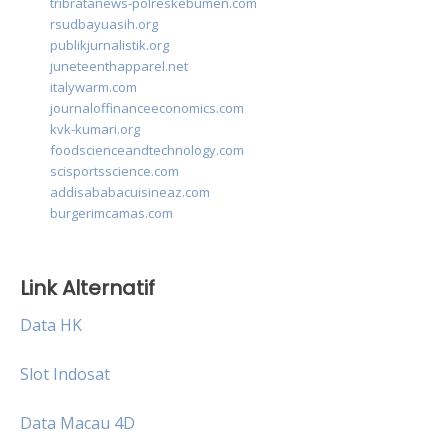
tribratanews-polreskebumen.com
rsudbayuasih.org
publikjurnalistik.org
juneteenthapparel.net
italywarm.com
journaloffinanceeconomics.com
kvk-kumari.org
foodscienceandtechnology.com
scisportsscience.com
addisababacuisineaz.com
burgerimcamas.com
Link Alternatif
Data HK
Slot Indosat
Data Macau 4D