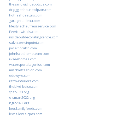
thesandwichdepotcos.com
drgiggleshouseofpain.com
hotflashdesigns.com
garagenadeau.com
lifestylechauffeurservice.com
EverNewNails.com
insideoutdecoratingcentre.com
salvatoresinpoint.com
jovialfloralco.com
johnlscotthometeam.com
u-seehomes.com
watersportslagonissi.com
mischieffashion.com
eduwyre.com
retro-interiors.com
theblvd-boise.com
fpet2023.org
e-smart2022.org
ngrc2022.org
leesfamilyfoods.com
lewis-lewis-cpas.com