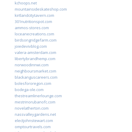
kchoops.net
mountainsideskateshop.com
kirtlandcitytavern.com
301nutritionspot.com
ammos-stores.com
loceanecreations.com
birdsongridgefarm.com
joiedevivblog.com
valera-amsterdam.com
libertybrandhemp.com
norwoodinnwi.com
neighboursmarket.com
blackanguscareers.com
bolesfororegon.com
bodega-ole.com
thestreamlinerlounge.com
mestrinorubanofc.com
novelatherton.com
nassvalleygardens.net
electjohnstewart.com
omptourtravels.com