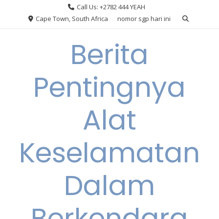
Skip
Call Us: +2782 444 YEAH
to
Cape Town, South Africa
nomor sgp hari ini
content
Berita
Pentingnya
Alat
Keselamatan
Dalam
Berkendara