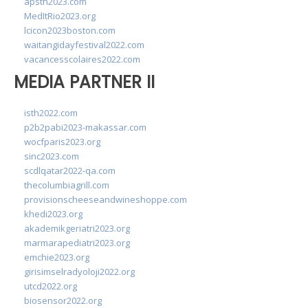
apsth2023.com
MedItRio2023.org
lcicon2023boston.com
waitangidayfestival2022.com
vacancesscolaires2022.com
MEDIA PARTNER II
isth2022.com
p2b2pabi2023-makassar.com
wocfparis2023.org
sinc2023.com
scdlqatar2022-qa.com
thecolumbiagrill.com
provisionscheeseandwineshoppe.com
khedi2023.org
akademikgeriatri2023.org
marmarapediatri2023.org
emchie2023.org
girisimselradyoloji2022.org
utcd2022.org
biosensor2022.org