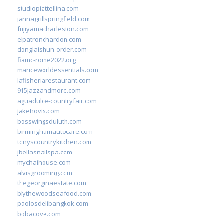
studiopiattellina.com
jannagrillspringfield.com
fujiyamacharleston.com
elpatronchardon.com
donglaishun-order.com
fiamc-rome2022.org
mariceworldessentials.com
lafisheriarestaurant.com
915jazzandmore.com
aguadulce-countryfair.com
jakehovis.com
bosswingsduluth.com
birminghamautocare.com
tonyscountrykitchen.com
jbellasnailspa.com
mychaihouse.com
alvisgrooming.com
thegeorginaestate.com
blythewoodseafood.com
paolosdelibangkok.com
bobacove.com