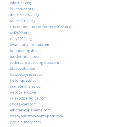
ialp2022.org
klivet2022.org
ifac-hms2022.org
taoms2022.org
iias-euromena-conference2022.org
ivd2022.org
csity2022.org
ibsarstudyabroad.com
bennusehgall.com
tsecincinnati.com
roderconstructiongroup.com
plazabatai.com
hawkscayresort.com
hellonquads.com
diarioanimales.com
decogaleri.com
unavozparadios.com
shoes-vert.com
elbotanicopanama.com
shadyoaksrockportrvpark.com
jccoinlaundry.com