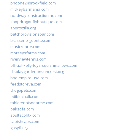
phoone24brookfield.com
mickeybarmama.com
roadwayconstructioninc.com
shopdragonflyboutique.com
sportszilla.org
batchprovisionsbar.com
brasserie-gobette.com
musicrearte.com
morseysfarms.com
riverviewtennis.com
official-kelly-toys-squishmallows.com
displaygardenonsuncrest.org
bbq-empire-usa.com
feedstoreva.com
drogopets.com
ediblechalk.com
tabletennisnearme.com
oaksofa.com
soultacohtx.com
capishcaps.com
gpsyfl.org