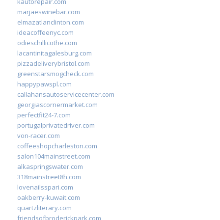
kautorepair.com
marjaeswinebar.com
elmazatlanclinton.com
ideacoffeenyc.com
odieschillicothe.com
lacantinitagalesburg.com
pizzadeliverybristol.com
greenstarsmogcheck.com
happypawspl.com
callahansautoservicecenter.com
georgiascornermarket.com
perfectfit24-7.com
portugalprivatedriver.com
von-racer.com
coffeeshopcharleston.com
salon104mainstreet.com
alkaspringswater.com
318mainstreet8h.com
lovenailsspari.com
oakberry-kuwait.com
quartzliterary.com
friendsofbroderickpark.com