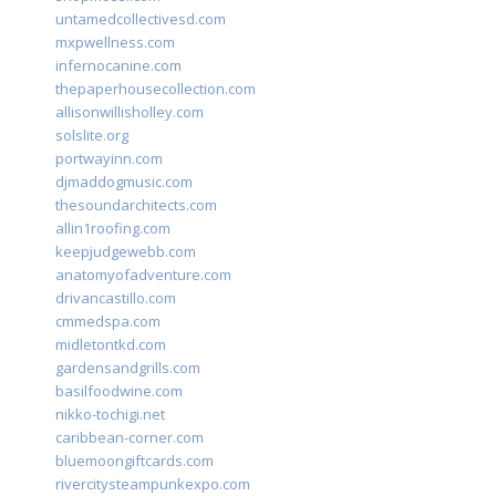
untamedcollectivesd.com
mxpwellness.com
infernocanine.com
thepaperhousecollection.com
allisonwillisholley.com
solslite.org
portwayinn.com
djmaddogmusic.com
thesoundarchitects.com
allin1roofing.com
keepjudgewebb.com
anatomyofadventure.com
drivancastillo.com
cmmedspa.com
midletontkd.com
gardensandgrills.com
basilfoodwine.com
nikko-tochigi.net
caribbean-corner.com
bluemoongiftcards.com
rivercitysteampunkexpo.com