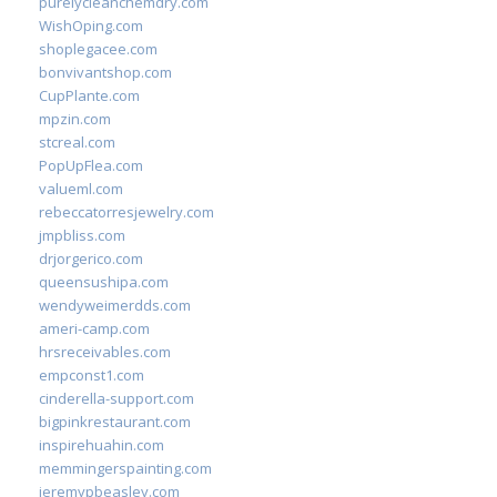
purelycleanchemdry.com
WishOping.com
shoplegacee.com
bonvivantshop.com
CupPlante.com
mpzin.com
stcreal.com
PopUpFlea.com
valueml.com
rebeccatorresjewelry.com
jmpbliss.com
drjorgerico.com
queensushipa.com
wendyweimerdds.com
ameri-camp.com
hrsreceivables.com
empconst1.com
cinderella-support.com
bigpinkrestaurant.com
inspirehuahin.com
memmingerspainting.com
jeremypbeasley.com