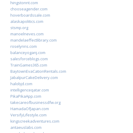
hingstonnt.com
chooseagender.com
hoverboardssale.com
alaskapolitics.com
stsmp.org
manoelneves.com
mandelaeffectlibrary.com
roselynns.com
balanceyoganj.com
salesforceblogs.com
TrainGames365.com
BaytownEvaCationRentals.com
JabalpurCakeDelivery.com
halobjd.com
intelligenceqatar.com
PikaPikaApp.com
takecareofbusinessdfw.org
HamadaOfJapan.com
VersifyLifestyle.com
kingscreekadventures.com
antaeuslabs.com