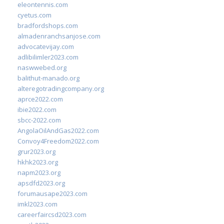
eleontennis.com
cyetus.com
bradfordshops.com
almadenranchsanjose.com
advocatevijay.com
adlibilimler2023.com
naswwebed.org
balithut-manado.org
alteregotradingcompany.org
aprce2022.com
ibie2022.com
sbcc-2022.com
AngolaOilAndGas2022.com
Convoy4Freedom2022.com
grur2023.org
hkhk2023.org
napm2023.org
apsdfd2023.org
forumausape2023.com
imkl2023.com
careerfaircsd2023.com