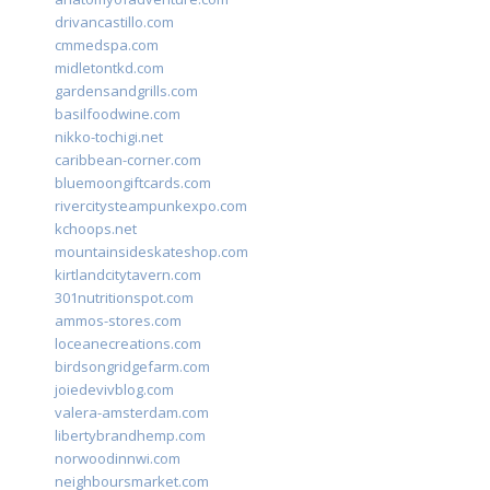
drivancastillo.com
cmmedspa.com
midletontkd.com
gardensandgrills.com
basilfoodwine.com
nikko-tochigi.net
caribbean-corner.com
bluemoongiftcards.com
rivercitysteampunkexpo.com
kchoops.net
mountainsideskateshop.com
kirtlandcitytavern.com
301nutritionspot.com
ammos-stores.com
loceanecreations.com
birdsongridgefarm.com
joiedevivblog.com
valera-amsterdam.com
libertybrandhemp.com
norwoodinnwi.com
neighboursmarket.com