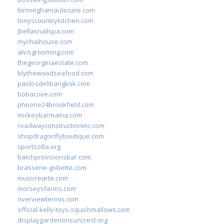
birminghamautocare.com
tonyscountrykitchen.com
jbellasnailspa.com
mychaihouse.com
alvisgrooming.com
thegeorginaestate.com
blythewoodseafood.com
paolosdelibangkok.com
bobacove.com
phoone24brookfield.com
mickeybarmama.com
roadwayconstructioninc.com
shopdragonflyboutique.com
sportszilla.org
batchprovisionsbar.com
brasserie-gobette.com
musicrearte.com
morseysfarms.com
riverviewtennis.com
official-kelly-toys-squishmallows.com
displaygardenonsuncrest.org