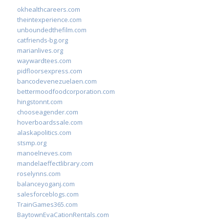
okhealthcareers.com
theintexperience.com
unboundedthefilm.com
catfriends-bg.org
marianlives.org
waywardtees.com
pidfloorsexpress.com
bancodevenezuelaen.com
bettermoodfoodcorporation.com
hingstonnt.com
chooseagender.com
hoverboardssale.com
alaskapolitics.com
stsmp.org
manoelneves.com
mandelaeffectlibrary.com
roselynns.com
balanceyoganj.com
salesforceblogs.com
TrainGames365.com
BaytownEvaCationRentals.com