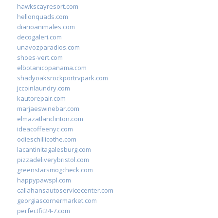
hawkscayresort.com
hellonquads.com
diarioanimales.com
decogaleri.com
unavozparadios.com
shoes-vert.com
elbotanicopanama.com
shadyoaksrockportrvpark.com
jccoinlaundry.com
kautorepair.com
marjaeswinebar.com
elmazatlanclinton.com
ideacoffeenyc.com
odieschillicothe.com
lacantinitagalesburg.com
pizzadeliverybristol.com
greenstarsmogcheck.com
happypawspl.com
callahansautoservicecenter.com
georgiascornermarket.com
perfectfit24-7.com