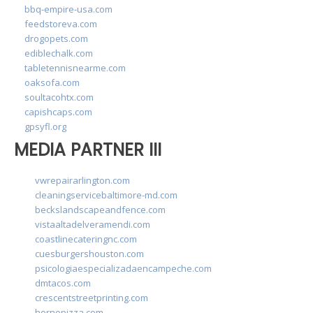
bbq-empire-usa.com
feedstoreva.com
drogopets.com
ediblechalk.com
tabletennisnearme.com
oaksofa.com
soultacohtx.com
capishcaps.com
gpsyfl.org
MEDIA PARTNER III
vwrepairarlington.com
cleaningservicebaltimore-md.com
beckslandscapeandfence.com
vistaaltadelveramendi.com
coastlinecateringnc.com
cuesburgershouston.com
psicologiaespecializadaencampeche.com
dmtacos.com
crescentstreetprinting.com
hornopizza.com