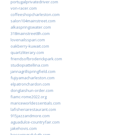
portugalprivatedriver.com
von-racer.com
coffeeshopcharleston.com
salon104mainstreet.com
alkaspringswater.com
318mainstreet8h.com
lovenailsspari.com
oakberry-kuwait.com
quartzliterary.com
friendsofbroderickpark.com
studiopiattellina.com
jannagrillspringfield.com
fujiyamacharleston.com
elpatronchardon.com
donglaishun-order.com
fiamc-rome2022.org
mariceworldessentials.com
lafisheriarestaurant.com
915jazzandmore.com
aguadulce-countryfair.com
jakehovis.com
bosswingsduluth.com