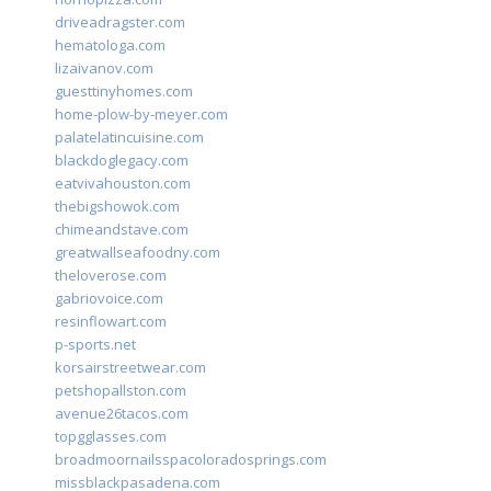
driveadragster.com
hematologa.com
lizaivanov.com
guesttinyhomes.com
home-plow-by-meyer.com
palatelatincuisine.com
blackdoglegacy.com
eatvivahouston.com
thebigshowok.com
chimeandstave.com
greatwallseafoodny.com
theloverose.com
gabriovoice.com
resinflowart.com
p-sports.net
korsairstreetwear.com
petshopallston.com
avenue26tacos.com
topgglasses.com
broadmoornailsspacoloradosprings.com
missblackpasadena.com