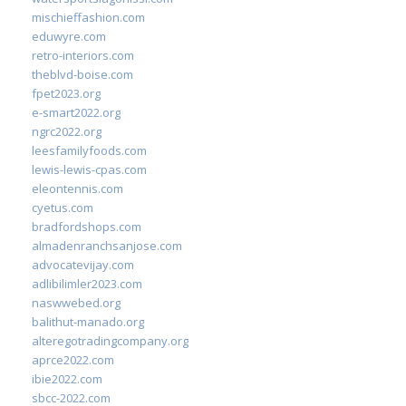
mischieffashion.com
eduwyre.com
retro-interiors.com
theblvd-boise.com
fpet2023.org
e-smart2022.org
ngrc2022.org
leesfamilyfoods.com
lewis-lewis-cpas.com
eleontennis.com
cyetus.com
bradfordshops.com
almadenranchsanjose.com
advocatevijay.com
adlibilimler2023.com
naswwebed.org
balithut-manado.org
alteregotradingcompany.org
aprce2022.com
ibie2022.com
sbcc-2022.com