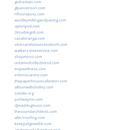
giobastian.com
glpascensori.com
rifloorepoxy.com
woolleymillingandpaving.com
uptonpvd.com
2troublegrill.com
casateranga.com
sticksandstonesstudiooh.com
walkers-treeservice.com
shopmossi.com
untamedcollectivesd.com
mxpwellness.com
infernocanine.com
thepaperhousecollection.com
allisonwillisholley.com
solslite.org
portwayinn.com
djmaddogmusic.com
thesoundarchitects.com
allin1roofing.com
keepjudgewebb.com
anatomyofadventure.com