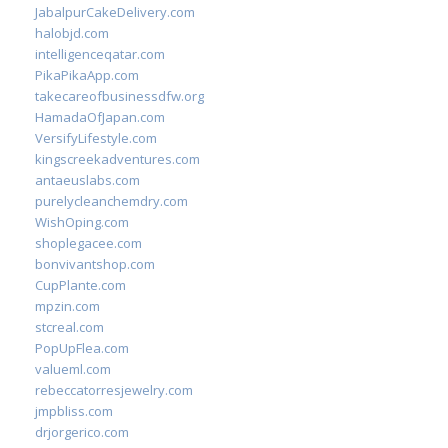
JabalpurCakeDelivery.com
halobjd.com
intelligenceqatar.com
PikaPikaApp.com
takecareofbusinessdfw.org
HamadaOfJapan.com
VersifyLifestyle.com
kingscreekadventures.com
antaeuslabs.com
purelycleanchemdry.com
WishOping.com
shoplegacee.com
bonvivantshop.com
CupPlante.com
mpzin.com
stcreal.com
PopUpFlea.com
valueml.com
rebeccatorresjewelry.com
jmpbliss.com
drjorgerico.com