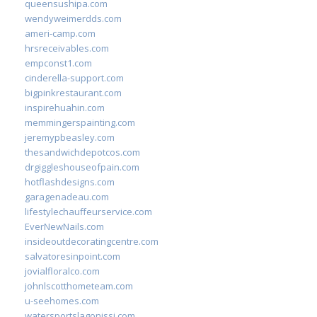
queensushipa.com
wendyweimerdds.com
ameri-camp.com
hrsreceivables.com
empconst1.com
cinderella-support.com
bigpinkrestaurant.com
inspirehuahin.com
memmingerspainting.com
jeremypbeasley.com
thesandwichdepotcos.com
drgiggleshouseofpain.com
hotflashdesigns.com
garagenadeau.com
lifestylechauffeurservice.com
EverNewNails.com
insideoutdecoratingcentre.com
salvatoresinpoint.com
jovialfloralco.com
johnlscotthometeam.com
u-seehomes.com
watersportslagonissi.com