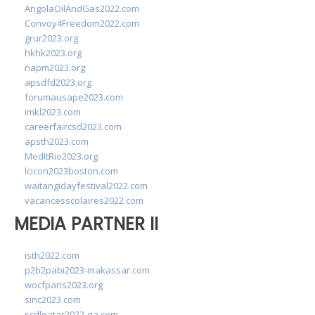
AngolaOilAndGas2022.com
Convoy4Freedom2022.com
grur2023.org
hkhk2023.org
napm2023.org
apsdfd2023.org
forumausape2023.com
imkl2023.com
careerfaircsd2023.com
apsth2023.com
MedItRio2023.org
lcicon2023boston.com
waitangidayfestival2022.com
vacancesscolaires2022.com
MEDIA PARTNER II
isth2022.com
p2b2pabi2023-makassar.com
wocfparis2023.org
sinc2023.com
scdlqatar2022-qa.com