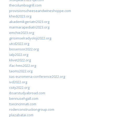
thecolumbiagrill.com
provisionscheeseandwineshoppe.com
khedi2023.org
akademikgeriatri2023.org
marmarapediatri2023.org
emchie2023.org
girisimselradyoloji2022.org
utcd2022.org
biosensor2022.org
ialp2022.org
klivet2022.org
ifac-hms2022.org
taoms2022.org
iias-euromena-conference2022.org
ivd2022.org
csity2022.org
ibsarstudyabroad.com
bennusehgall.com
tsecincinnati.com
roderconstructiongroup.com
plazabatai.com