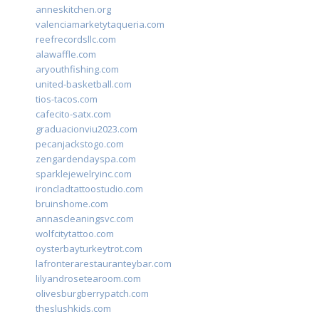
anneskitchen.org
valenciamarketytaqueria.com
reefrecordsllc.com
alawaffle.com
aryouthfishing.com
united-basketball.com
tios-tacos.com
cafecito-satx.com
graduacionviu2023.com
pecanjackstogo.com
zengardendayspa.com
sparklejewelryinc.com
ironcladtattoostudio.com
bruinshome.com
annascleaningsvc.com
wolfcitytattoo.com
oysterbayturkeytrot.com
lafronterarestauranteybar.com
lilyandrosetearoom.com
olivesburgberrypatch.com
theslushkids.com