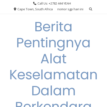
Skip
Call Us: +2782 444 YEAH
to
Cape Town, South Africa
nomor sgp hari ini
content
Berita
Pentingnya
Alat
Keselamatan
Dalam
Berkendara