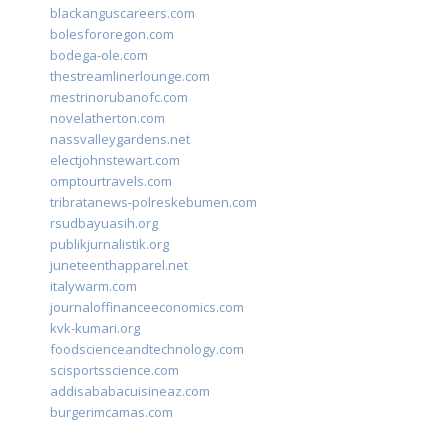
blackanguscareers.com
bolesfororegon.com
bodega-ole.com
thestreamlinerlounge.com
mestrinorubanofc.com
novelatherton.com
nassvalleygardens.net
electjohnstewart.com
omptourtravels.com
tribratanews-polreskebumen.com
rsudbayuasih.org
publikjurnalistik.org
juneteenthapparel.net
italywarm.com
journaloffinanceeconomics.com
kvk-kumari.org
foodscienceandtechnology.com
scisportsscience.com
addisababacuisineaz.com
burgerimcamas.com