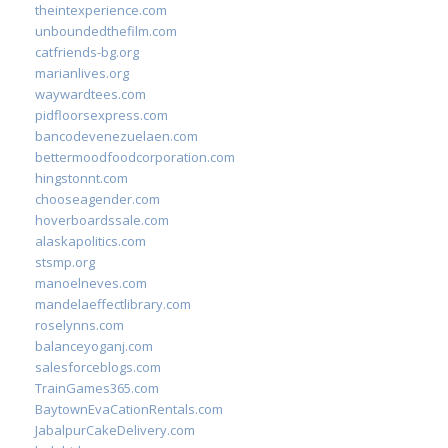
theintexperience.com
unboundedthefilm.com
catfriends-bg.org
marianlives.org
waywardtees.com
pidfloorsexpress.com
bancodevenezuelaen.com
bettermoodfoodcorporation.com
hingstonnt.com
chooseagender.com
hoverboardssale.com
alaskapolitics.com
stsmp.org
manoelneves.com
mandelaeffectlibrary.com
roselynns.com
balanceyoganj.com
salesforceblogs.com
TrainGames365.com
BaytownEvaCationRentals.com
JabalpurCakeDelivery.com