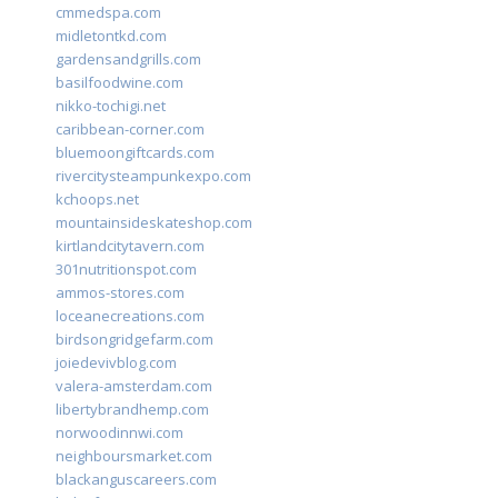
cmmedspa.com
midletontkd.com
gardensandgrills.com
basilfoodwine.com
nikko-tochigi.net
caribbean-corner.com
bluemoongiftcards.com
rivercitysteampunkexpo.com
kchoops.net
mountainsideskateshop.com
kirtlandcitytavern.com
301nutritionspot.com
ammos-stores.com
loceanecreations.com
birdsongridgefarm.com
joiedevivblog.com
valera-amsterdam.com
libertybrandhemp.com
norwoodinnwi.com
neighboursmarket.com
blackanguscareers.com