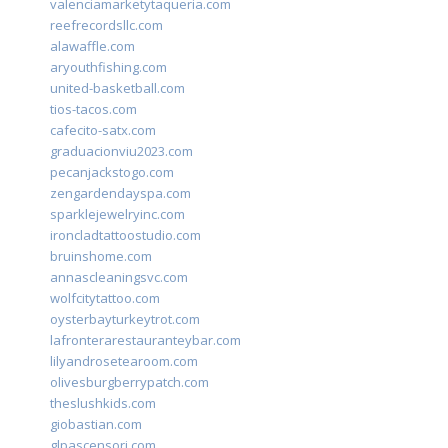
valenciamarketytaqueria.com
reefrecordsllc.com
alawaffle.com
aryouthfishing.com
united-basketball.com
tios-tacos.com
cafecito-satx.com
graduacionviu2023.com
pecanjackstogo.com
zengardendayspa.com
sparklejewelryinc.com
ironcladtattoostudio.com
bruinshome.com
annascleaningsvc.com
wolfcitytattoo.com
oysterbayturkeytrot.com
lafronterarestauranteybar.com
lilyandrosetearoom.com
olivesburgberrypatch.com
theslushkids.com
giobastian.com
glpascensori.com