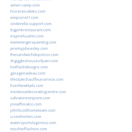
ameri-camp.com
hrsreceivables.com
empconst1.com
cinderella-support.com
bigpinkrestaurant.com
inspirehuahin.com
memmingerspainting.com
jeremypbeasley.com
thesandwichdepotcos.com
drgiggleshouseofpain.com
hotflashdesigns.com
garagenadeau.com
lifestylechauffeurservice.com
EverNewNails.com
insideoutdecoratingcentre.com
salvatoresinpoint.com
jovialfloralco.com
johnlscotthometeam.com
u-seehomes.com
watersportslagonissi.com
mischieffashion.com