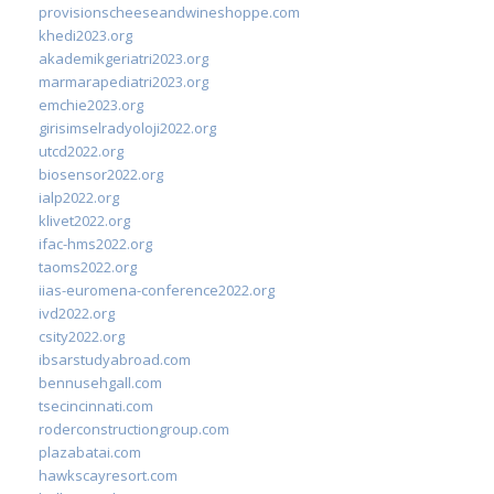
provisionscheeseandwineshoppe.com
khedi2023.org
akademikgeriatri2023.org
marmarapediatri2023.org
emchie2023.org
girisimselradyoloji2022.org
utcd2022.org
biosensor2022.org
ialp2022.org
klivet2022.org
ifac-hms2022.org
taoms2022.org
iias-euromena-conference2022.org
ivd2022.org
csity2022.org
ibsarstudyabroad.com
bennusehgall.com
tsecincinnati.com
roderconstructiongroup.com
plazabatai.com
hawkscayresort.com