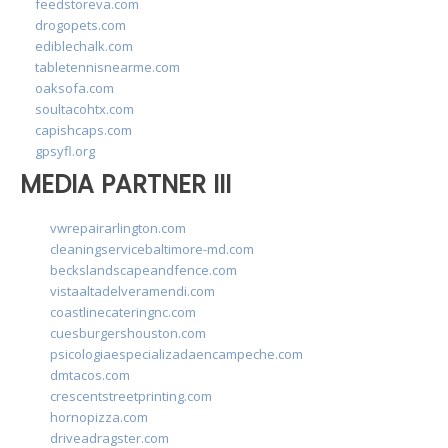
feedstoreva.com
drogopets.com
ediblechalk.com
tabletennisnearme.com
oaksofa.com
soultacohtx.com
capishcaps.com
gpsyfl.org
MEDIA PARTNER III
vwrepairarlington.com
cleaningservicebaltimore-md.com
beckslandscapeandfence.com
vistaaltadelveramendi.com
coastlinecateringnc.com
cuesburgershouston.com
psicologiaespecializadaencampeche.com
dmtacos.com
crescentstreetprinting.com
hornopizza.com
driveadragster.com