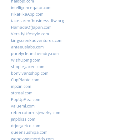
halobjd.com
intelligenceqatar.com
PikaPikaApp.com
takecareofbusinessdfw.org
HamadaOfJapan.com
VersifyLifestyle.com
kingscreekadventures.com
antaeuslabs.com
purelycleanchemdry.com
WishOping.com
shoplegacee.com
bonvivantshop.com
CupPlante.com
mpzin.com
stcreal.com
PopUpFlea.com
valueml.com
rebeccatorresjewelry.com
jmpbliss.com
drjorgerico.com
queensushipa.com
wendyweimerdds.com