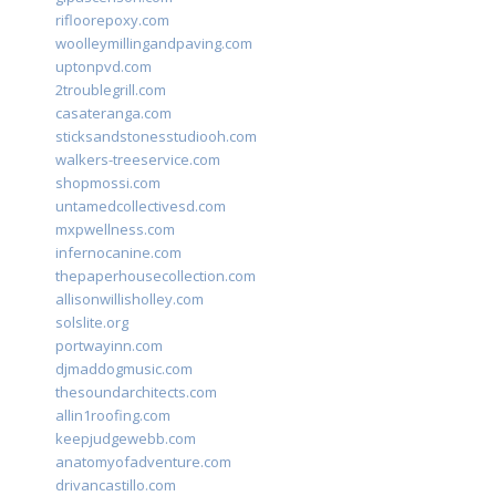
rifloorepoxy.com
woolleymillingandpaving.com
uptonpvd.com
2troublegrill.com
casateranga.com
sticksandstonesstudiooh.com
walkers-treeservice.com
shopmossi.com
untamedcollectivesd.com
mxpwellness.com
infernocanine.com
thepaperhousecollection.com
allisonwillisholley.com
solslite.org
portwayinn.com
djmaddogmusic.com
thesoundarchitects.com
allin1roofing.com
keepjudgewebb.com
anatomyofadventure.com
drivancastillo.com