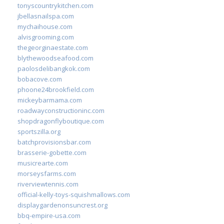
tonyscountrykitchen.com
jbellasnailspa.com
mychaihouse.com
alvisgrooming.com
thegeorginaestate.com
blythewoodseafood.com
paolosdelibangkok.com
bobacove.com
phoone24brookfield.com
mickeybarmama.com
roadwayconstructioninc.com
shopdragonflyboutique.com
sportszilla.org
batchprovisionsbar.com
brasserie-gobette.com
musicrearte.com
morseysfarms.com
riverviewtennis.com
official-kelly-toys-squishmallows.com
displaygardenonsuncrest.org
bbq-empire-usa.com