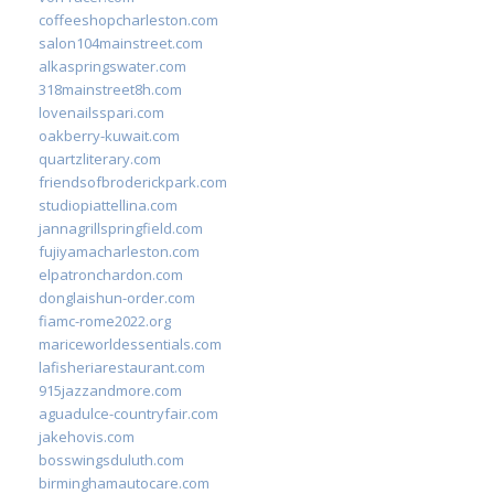
coffeeshopcharleston.com
salon104mainstreet.com
alkaspringswater.com
318mainstreet8h.com
lovenailsspari.com
oakberry-kuwait.com
quartzliterary.com
friendsofbroderickpark.com
studiopiattellina.com
jannagrillspringfield.com
fujiyamacharleston.com
elpatronchardon.com
donglaishun-order.com
fiamc-rome2022.org
mariceworldessentials.com
lafisheriarestaurant.com
915jazzandmore.com
aguadulce-countryfair.com
jakehovis.com
bosswingsduluth.com
birminghamautocare.com