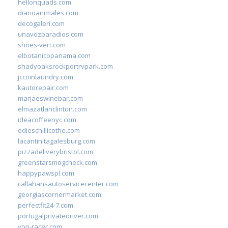
hellonquads.com
diarioanimales.com
decogaleri.com
unavozparadios.com
shoes-vert.com
elbotanicopanama.com
shadyoaksrockportrvpark.com
jccoinlaundry.com
kautorepair.com
marjaeswinebar.com
elmazatlanclinton.com
ideacoffeenyc.com
odieschillicothe.com
lacantinitagalesburg.com
pizzadeliverybristol.com
greenstarsmogcheck.com
happypawspl.com
callahansautoservicecenter.com
georgiascornermarket.com
perfectfit24-7.com
portugalprivatedriver.com
von-racer.com