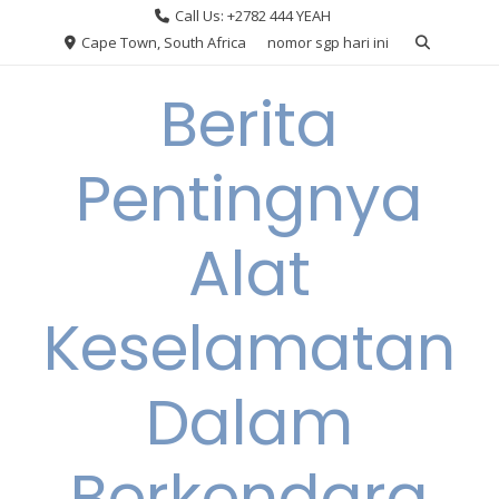
Skip
Call Us: +2782 444 YEAH
to
Cape Town, South Africa
nomor sgp hari ini
content
Berita
Pentingnya
Alat
Keselamatan
Dalam
Berkendara