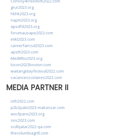
Convoy4Freedom2022.com
grur2023.org
hkhk2023.org
napm2023.org
apsdfd2023.org
forumausape2023.com
imkl2023.com
careerfaircsd2023.com
apsth2023.com
MedItRio2023.org
lcicon2023boston.com
waitangidayfestival2022.com
vacancesscolaires2022.com
MEDIA PARTNER II
isth2022.com
p2b2pabi2023-makassar.com
wocfparis2023.org
sinc2023.com
scdlqatar2022-qa.com
thecolumbiagrill.com