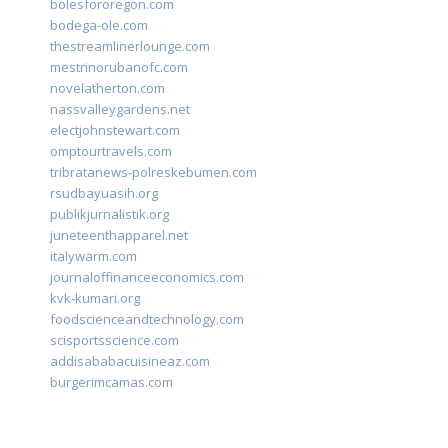
bolesfororegon.com
bodega-ole.com
thestreamlinerlounge.com
mestrinorubanofc.com
novelatherton.com
nassvalleygardens.net
electjohnstewart.com
omptourtravels.com
tribratanews-polreskebumen.com
rsudbayuasih.org
publikjurnalistik.org
juneteenthapparel.net
italywarm.com
journaloffinanceeconomics.com
kvk-kumari.org
foodscienceandtechnology.com
scisportsscience.com
addisababacuisineaz.com
burgerimcamas.com