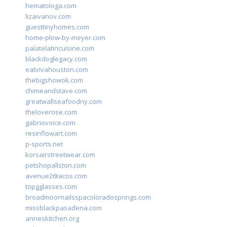
hematologa.com
lizaivanov.com
guesttinyhomes.com
home-plow-by-meyer.com
palatelatincuisine.com
blackdoglegacy.com
eatvivahouston.com
thebigshowok.com
chimeandstave.com
greatwallseafoodny.com
theloverose.com
gabriovoice.com
resinflowart.com
p-sports.net
korsairstreetwear.com
petshopallston.com
avenue26tacos.com
topgglasses.com
broadmoornailsspacoloradosprings.com
missblackpasadena.com
anneskitchen.org