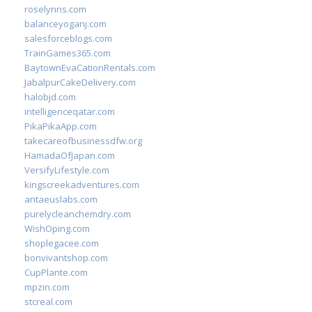
roselynns.com
balanceyoganj.com
salesforceblogs.com
TrainGames365.com
BaytownEvaCationRentals.com
JabalpurCakeDelivery.com
halobjd.com
intelligenceqatar.com
PikaPikaApp.com
takecareofbusinessdfw.org
HamadaOfJapan.com
VersifyLifestyle.com
kingscreekadventures.com
antaeuslabs.com
purelycleanchemdry.com
WishOping.com
shoplegacee.com
bonvivantshop.com
CupPlante.com
mpzin.com
stcreal.com