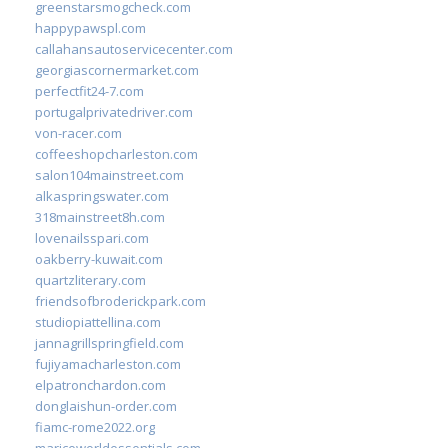
greenstarsmogcheck.com
happypawspl.com
callahansautoservicecenter.com
georgiascornermarket.com
perfectfit24-7.com
portugalprivatedriver.com
von-racer.com
coffeeshopcharleston.com
salon104mainstreet.com
alkaspringswater.com
318mainstreet8h.com
lovenailsspari.com
oakberry-kuwait.com
quartzliterary.com
friendsofbroderickpark.com
studiopiattellina.com
jannagrillspringfield.com
fujiyamacharleston.com
elpatronchardon.com
donglaishun-order.com
fiamc-rome2022.org
mariceworldessentials.com