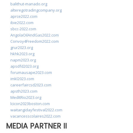
balithut-manado.org
alteregotradingcompany.org
aprce2022.com
ibie2022.com
sbcc-2022.com
AngolaOilAndGas2022.com
Convoy4Freedom2022.com
grur2023.org
hkhk2023.org
napm2023.org
apsdfd2023.org
forumausape2023.com
imkl2023.com
careerfaircsd2023.com
apsth2023.com
MedItRio2023.org
lcicon2023boston.com
waitangidayfestival2022.com
vacancesscolaires2022.com
MEDIA PARTNER II