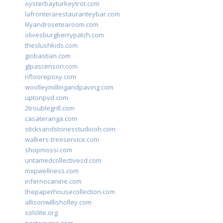
oysterbayturkeytrot.com
lafronterarestauranteybar.com
lilyandrosetearoom.com
olivesburgberrypatch.com
theslushkids.com
giobastian.com
glpascensori.com
rifloorepoxy.com
woolleymillingandpaving.com
uptonpvd.com
2troublegrill.com
casateranga.com
sticksandstonesstudiooh.com
walkers-treeservice.com
shopmossi.com
untamedcollectivesd.com
mxpwellness.com
infernocanine.com
thepaperhousecollection.com
allisonwillisholley.com
solslite.org