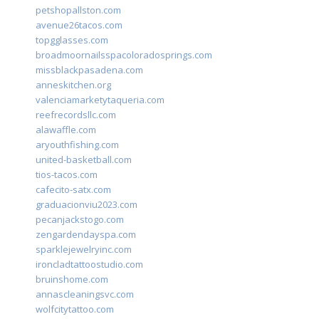
petshopallston.com
avenue26tacos.com
topgglasses.com
broadmoornailsspacoloradosprings.com
missblackpasadena.com
anneskitchen.org
valenciamarketytaqueria.com
reefrecordsllc.com
alawaffle.com
aryouthfishing.com
united-basketball.com
tios-tacos.com
cafecito-satx.com
graduacionviu2023.com
pecanjackstogo.com
zengardendayspa.com
sparklejewelryinc.com
ironcladtattoostudio.com
bruinshome.com
annascleaningsvc.com
wolfcitytattoo.com