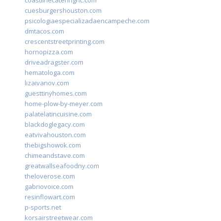
coastlinecateringnc.com
cuesburgershouston.com
psicologiaespecializadaencampeche.com
dmtacos.com
crescentstreetprinting.com
hornopizza.com
driveadragster.com
hematologa.com
lizaivanov.com
guesttinyhomes.com
home-plow-by-meyer.com
palatelatincuisine.com
blackdoglegacy.com
eatvivahouston.com
thebigshowok.com
chimeandstave.com
greatwallseafoodny.com
theloverose.com
gabriovoice.com
resinflowart.com
p-sports.net
korsairstreetwear.com