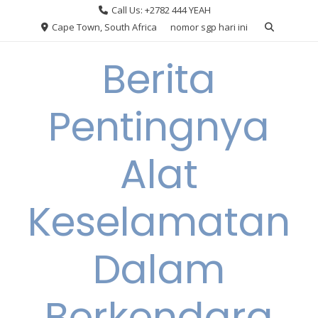
Skip
Call Us: +2782 444 YEAH
to
Cape Town, South Africa
nomor sgp hari ini
content
Berita
Pentingnya
Alat
Keselamatan
Dalam
Berkendara