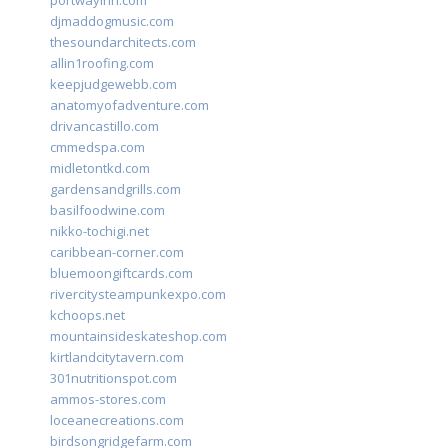
portwayinn.com
djmaddogmusic.com
thesoundarchitects.com
allin1roofing.com
keepjudgewebb.com
anatomyofadventure.com
drivancastillo.com
cmmedspa.com
midletontkd.com
gardensandgrills.com
basilfoodwine.com
nikko-tochigi.net
caribbean-corner.com
bluemoongiftcards.com
rivercitysteampunkexpo.com
kchoops.net
mountainsideskateshop.com
kirtlandcitytavern.com
301nutritionspot.com
ammos-stores.com
loceanecreations.com
birdsongridgefarm.com