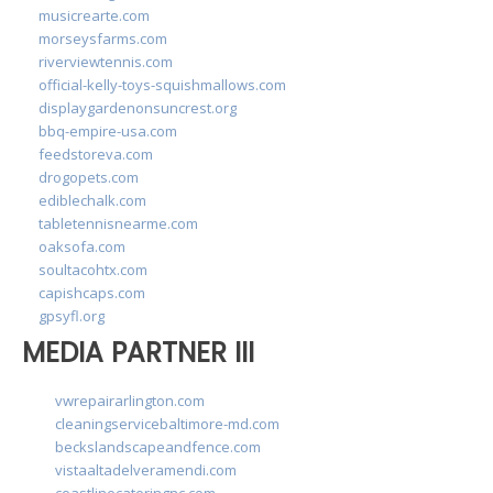
musicrearte.com
morseysfarms.com
riverviewtennis.com
official-kelly-toys-squishmallows.com
displaygardenonsuncrest.org
bbq-empire-usa.com
feedstoreva.com
drogopets.com
ediblechalk.com
tabletennisnearme.com
oaksofa.com
soultacohtx.com
capishcaps.com
gpsyfl.org
MEDIA PARTNER III
vwrepairarlington.com
cleaningservicebaltimore-md.com
beckslandscapeandfence.com
vistaaltadelveramendi.com