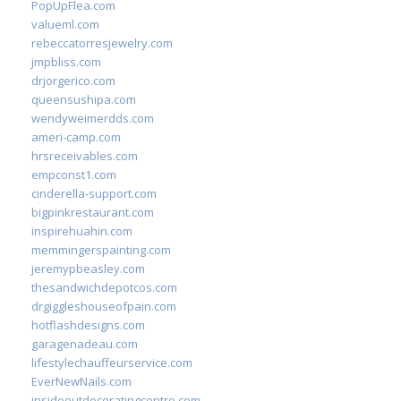
PopUpFlea.com
valueml.com
rebeccatorresjewelry.com
jmpbliss.com
drjorgerico.com
queensushipa.com
wendyweimerdds.com
ameri-camp.com
hrsreceivables.com
empconst1.com
cinderella-support.com
bigpinkrestaurant.com
inspirehuahin.com
memmingerspainting.com
jeremypbeasley.com
thesandwichdepotcos.com
drgiggleshouseofpain.com
hotflashdesigns.com
garagenadeau.com
lifestylechauffeurservice.com
EverNewNails.com
insideoutdecoratingcentre.com