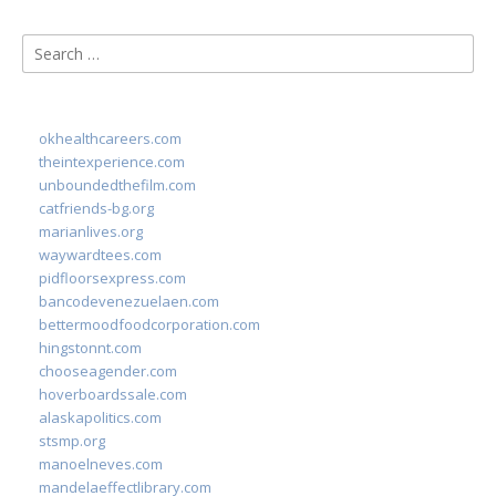
Search
for:
okhealthcareers.com
theintexperience.com
unboundedthefilm.com
catfriends-bg.org
marianlives.org
waywardtees.com
pidfloorsexpress.com
bancodevenezuelaen.com
bettermoodfoodcorporation.com
hingstonnt.com
chooseagender.com
hoverboardssale.com
alaskapolitics.com
stsmp.org
manoelneves.com
mandelaeffectlibrary.com