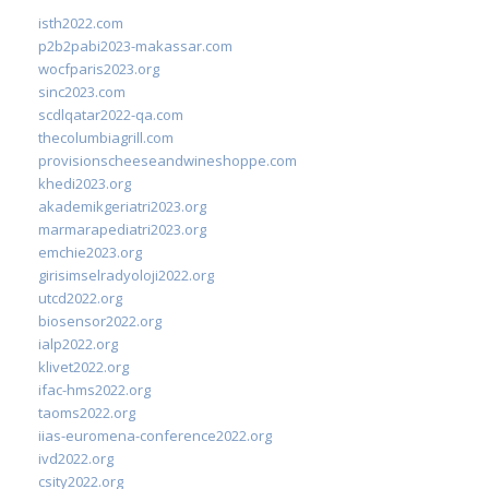
isth2022.com
p2b2pabi2023-makassar.com
wocfparis2023.org
sinc2023.com
scdlqatar2022-qa.com
thecolumbiagrill.com
provisionscheeseandwineshoppe.com
khedi2023.org
akademikgeriatri2023.org
marmarapediatri2023.org
emchie2023.org
girisimselradyoloji2022.org
utcd2022.org
biosensor2022.org
ialp2022.org
klivet2022.org
ifac-hms2022.org
taoms2022.org
iias-euromena-conference2022.org
ivd2022.org
csity2022.org