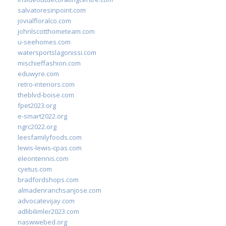
salvatoresinpoint.com
jovialfloralco.com
johnlscotthometeam.com
u-seehomes.com
watersportslagonissi.com
mischieffashion.com
eduwyre.com
retro-interiors.com
theblvd-boise.com
fpet2023.org
e-smart2022.org
ngrc2022.org
leesfamilyfoods.com
lewis-lewis-cpas.com
eleontennis.com
cyetus.com
bradfordshops.com
almadenranchsanjose.com
advocatevijay.com
adlibilimler2023.com
naswwebed.org