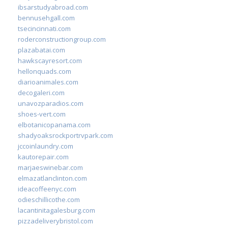
ibsarstudyabroad.com
bennusehgall.com
tsecincinnati.com
roderconstructiongroup.com
plazabatai.com
hawkscayresort.com
hellonquads.com
diarioanimales.com
decogaleri.com
unavozparadios.com
shoes-vert.com
elbotanicopanama.com
shadyoaksrockportrvpark.com
jccoinlaundry.com
kautorepair.com
marjaeswinebar.com
elmazatlanclinton.com
ideacoffeenyc.com
odieschillicothe.com
lacantinitagalesburg.com
pizzadeliverybristol.com