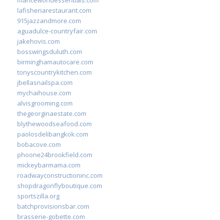
lafisheriarestaurant.com
915jazzandmore.com
aguadulce-countryfair.com
jakehovis.com
bosswingsduluth.com
birminghamautocare.com
tonyscountrykitchen.com
jbellasnailspa.com
mychaihouse.com
alvisgrooming.com
thegeorginaestate.com
blythewoodseafood.com
paolosdelibangkok.com
bobacove.com
phoone24brookfield.com
mickeybarmama.com
roadwayconstructioninc.com
shopdragonflyboutique.com
sportszilla.org
batchprovisionsbar.com
brasserie-gobette.com