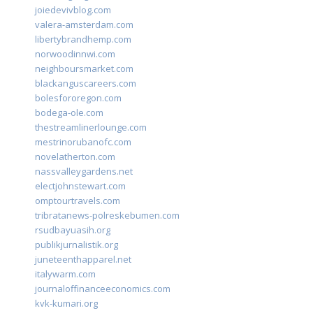
joiedevivblog.com
valera-amsterdam.com
libertybrandhemp.com
norwoodinnwi.com
neighboursmarket.com
blackanguscareers.com
bolesfororegon.com
bodega-ole.com
thestreamlinerlounge.com
mestrinorubanofc.com
novelatherton.com
nassvalleygardens.net
electjohnstewart.com
omptourtravels.com
tribratanews-polreskebumen.com
rsudbayuasih.org
publikjurnalistik.org
juneteenthapparel.net
italywarm.com
journaloffinanceeconomics.com
kvk-kumari.org