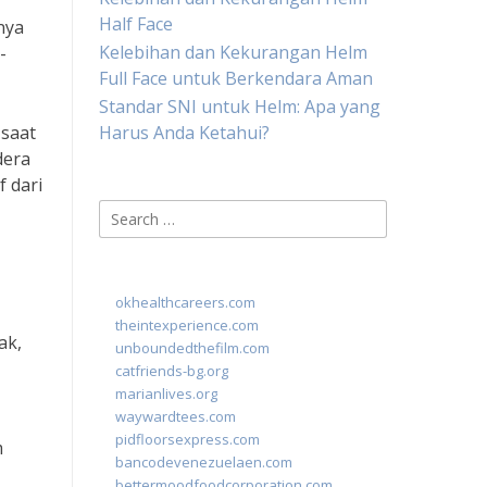
Half Face
nya
Kelebihan dan Kekurangan Helm
-
Full Face untuk Berkendara Aman
Standar SNI untuk Helm: Apa yang
 saat
Harus Anda Ketahui?
dera
f dari
Search
for:
okhealthcareers.com
theintexperience.com
ak,
unboundedthefilm.com
catfriends-bg.org
marianlives.org
waywardtees.com
pidfloorsexpress.com
m
bancodevenezuelaen.com
bettermoodfoodcorporation.com