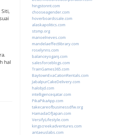
hingstonnt.com
Siti,
chooseagender.com
suai
hoverboardssale.com
alaskapolitics.com
stsmp.org
manoelneves.com
mandelaeffectlibrary.com
roselynns.com
ra.
balanceyoganj.com
h hal
salesforceblogs.com
TrainGames365.com
BaytownEvaCationRentals.com
JabalpurCakeDelivery.com
halobjd.com
intelligenceqatar.com
PikaPikaApp.com
takecareofbusinessdfw.org
HamadaOfJapan.com
VersifyLifestyle.com
kingscreekadventures.com
antaeuslabs.com