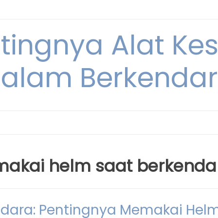
ntingnya Alat K
alam Berkenda
akai helm saat berkenda
dara: Pentingnya Memakai Hel