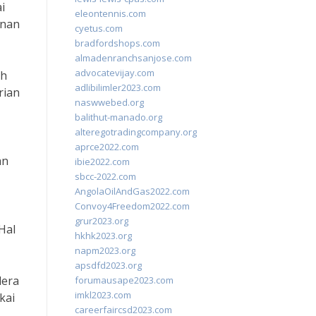
i
eleontennis.com
anan
cyetus.com
bradfordshops.com
almadenranchsanjose.com
advocatevijay.com
ah
adlibilimler2023.com
rian
naswwebed.org
balithut-manado.org
alteregotradingcompany.org
aprce2022.com
an
ibie2022.com
sbcc-2022.com
AngolaOilAndGas2022.com
Convoy4Freedom2022.com
grur2023.org
Hal
hkhk2023.org
napm2023.org
apsdfd2023.org
dera
forumausape2023.com
imkl2023.com
kai
careerfaircsd2023.com