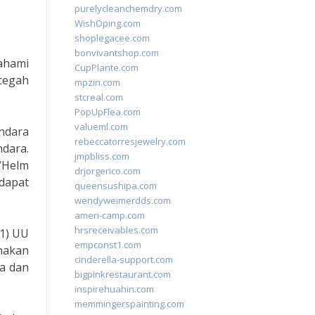
purelycleanchemdry.com
WishOping.com
shoplegacee.com
bonvivantshop.com
ahami
CupPlante.com
icegah
mpzin.com
stcreal.com
PopUpFlea.com
valueml.com
ndara
rebeccatorresjewelry.com
dara.
jmpbliss.com
“Helm
drjorgerico.com
dapat
queensushipa.com
wendyweimerdds.com
ameri-camp.com
hrsreceivables.com
(1) UU
empconst1.com
nakan
cinderella-support.com
a dan
bigpinkrestaurant.com
inspirehuahin.com
memmingerspainting.com