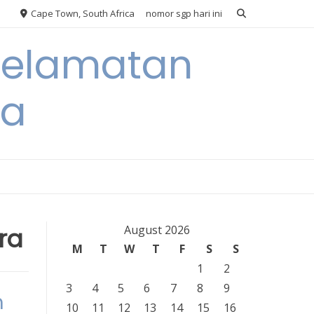
Cape Town, South Africa
nomor sgp hari ini
eselamatan
ra
ra
August 2026
M
T
W
T
F
S
S
1
2
3
4
5
6
7
8
9
m
10
11
12
13
14
15
16