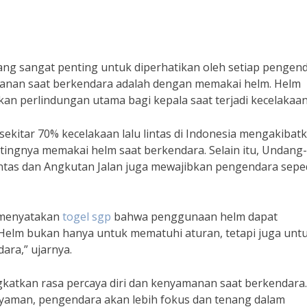
g sangat penting untuk diperhatikan oleh setiap pengend
manan saat berkendara adalah dengan memakai helm. Helm
an perlindungan utama bagi kepala saat terjadi kecelakaan
ekitar 70% kecelakaan lalu lintas di Indonesia mengakibat
tingnya memakai helm saat berkendara. Selain itu, Undang-
ntas dan Angkutan Jalan juga mewajibkan pengendara sepe
, menyatakan
togel sgp
bahwa penggunaan helm dapat
“Helm bukan hanya untuk mematuhi aturan, tetapi juga unt
dara,” ujarnya.
gkatkan rasa percaya diri dan kenyamanan saat berkendara.
aman, pengendara akan lebih fokus dan tenang dalam