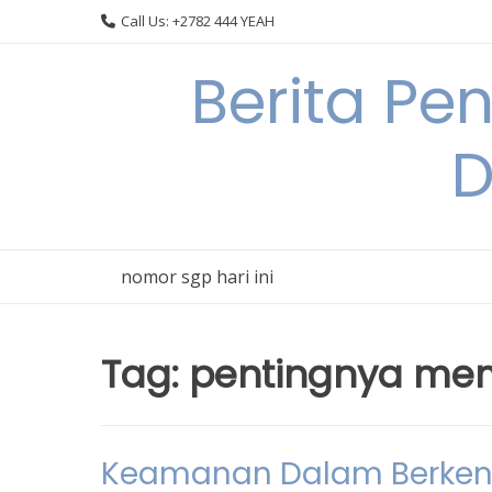
Skip
Call Us: +2782 444 YEAH
to
content
Berita Pe
D
nomor sgp hari ini
Tag:
pentingnya mem
Keamanan Dalam Berken