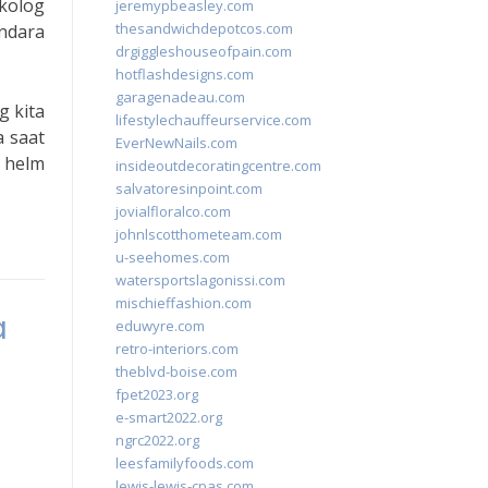
kolog
jeremypbeasley.com
thesandwichdepotcos.com
ndara
drgiggleshouseofpain.com
hotflashdesigns.com
garagenadeau.com
g kita
lifestylechauffeurservice.com
a saat
EverNewNails.com
i helm
insideoutdecoratingcentre.com
salvatoresinpoint.com
jovialfloralco.com
johnlscotthometeam.com
u-seehomes.com
watersportslagonissi.com
mischieffashion.com
a
eduwyre.com
retro-interiors.com
theblvd-boise.com
fpet2023.org
e-smart2022.org
ngrc2022.org
leesfamilyfoods.com
lewis-lewis-cpas.com