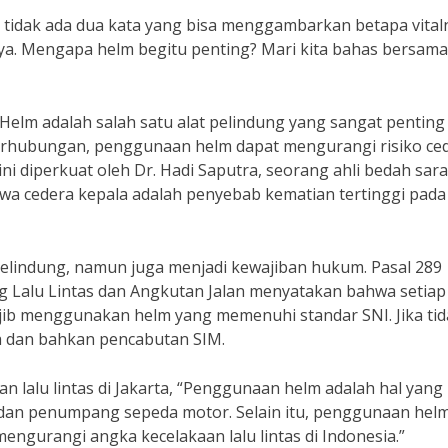
, tidak ada dua kata yang bisa menggambarkan betapa vital
aya. Mengapa helm begitu penting? Mari kita bahas bersama
elm adalah salah satu alat pelindung yang sangat penting
erhubungan, penggunaan helm dapat mengurangi risiko ce
ini diperkuat oleh Dr. Hadi Saputra, seorang ahli bedah sara
wa cedera kepala adalah penyebab kematian tertinggi pada
pelindung, namun juga menjadi kewajiban hukum. Pasal 289
Lalu Lintas dan Angkutan Jalan menyatakan bahwa setiap
b menggunakan helm yang memenuhi standar SNI. Jika tid
a dan bahkan pencabutan SIM.
n lalu lintas di Jakarta, “Penggunaan helm adalah hal yang
dan penumpang sepeda motor. Selain itu, penggunaan hel
ngurangi angka kecelakaan lalu lintas di Indonesia.”