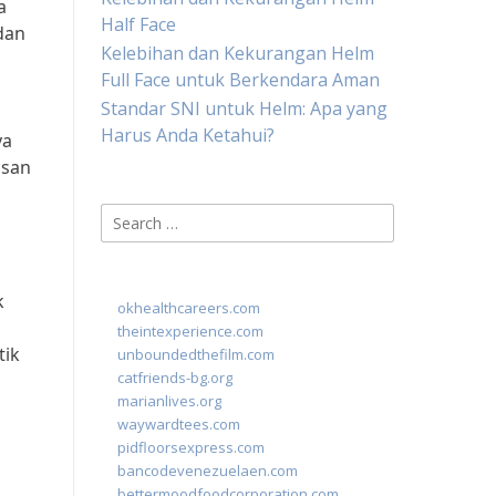
a
Half Face
dan
Kelebihan dan Kekurangan Helm
Full Face untuk Berkendara Aman
Standar SNI untuk Helm: Apa yang
Harus Anda Ketahui?
ya
asan
Search
for:
n
k
okhealthcareers.com
theintexperience.com
tik
unboundedthefilm.com
catfriends-bg.org
marianlives.org
waywardtees.com
pidfloorsexpress.com
bancodevenezuelaen.com
bettermoodfoodcorporation.com