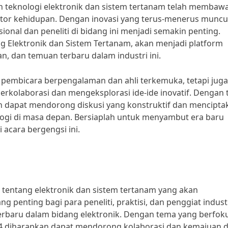
 teknologi elektronik dan sistem tertanam telah membaw
ktor kehidupan. Dengan inovasi yang terus-menerus muncul
al dan peneliti di bidang ini menjadi semakin penting.
ng Elektronik dan Sistem Tertanam, akan menjadi platform
, dan temuan terbaru dalam industri ini.
 pembicara berpengalaman dan ahli terkemuka, tetapi juga
rkolaborasi dan mengeksplorasi ide-ide inovatif. Dengan
n dapat mendorong diskusi yang konstruktif dan mencipta
gi di masa depan. Bersiaplah untuk menyambut era baru
 acara bergengsi ini.
9 tentang elektronik dan sistem tertanam yang akan
ng penting bagi para peneliti, praktisi, dan penggiat indust
terbaru dalam bidang elektronik. Dengan tema yang berfok
24 diharapkan dapat mendorong kolaborasi dan kemajuan 