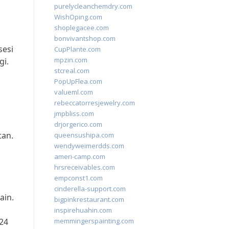
purelycleanchemdry.com
WishOping.com
shoplegacee.com
bonvivantshop.com
sesi
CupPlante.com
mpzin.com
gi.
stcreal.com
PopUpFlea.com
valueml.com
rebeccatorresjewelry.com
jmpbliss.com
drjorgerico.com
tan.
queensushipa.com
wendyweimerdds.com
ameri-camp.com
hrsreceivables.com
empconst1.com
cinderella-support.com
ain.
bigpinkrestaurant.com
inspirehuahin.com
24
memmingerspainting.com