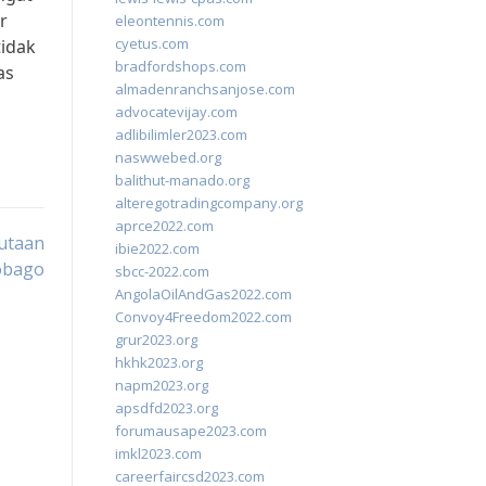
r
eleontennis.com
cyetus.com
tidak
bradfordshops.com
as
almadenranchsanjose.com
advocatevijay.com
adlibilimler2023.com
naswwebed.org
balithut-manado.org
alteregotradingcompany.org
aprce2022.com
utaan
ibie2022.com
obago
sbcc-2022.com
AngolaOilAndGas2022.com
Convoy4Freedom2022.com
grur2023.org
hkhk2023.org
napm2023.org
apsdfd2023.org
forumausape2023.com
imkl2023.com
careerfaircsd2023.com