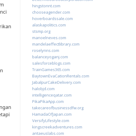
em
hingstonnt.com
nci
chooseagender.com
hoverboardssale.com
alaskapolitics.com
rikan
stsmp.org
manoelneves.com
mandelaeffectlibrary.com
roselynns.com
balanceyoganj.com
salesforceblogs.com
TrainGames365.com
an
BaytownEvaCationRentals.com
JabalpurCakeDelivery.com
halobjd.com
intelligenceqatar.com
PikaPikaApp.com
angan
takecareofbusinessdfw.org
etapi
HamadaOfJapan.com
VersifyLifestyle.com
kingscreekadventures.com
antaeuslabs.com