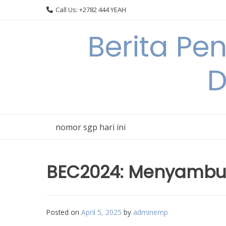
Skip
Call Us: +2782 444 YEAH
to
content
Berita Pe
D
nomor sgp hari ini
BEC2024: Menyambut 
Posted on
April 5, 2025
by
adminemp