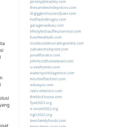
jeremypbeasley.com
thesandwichdepotcos.com
drgiggleshouseofpain.com
hotflashdesigns.com
garagenadeau.com
lifestylechauffeurservice.com
EverNewNails.com
ita
insideoutdecoratingcentre.com
salvatoresinpoint.com
si
jovialfloralco.com
i
johnlscotthometeam.com
u-seehomes.com
watersportslagonissi.com
am
mischieffashion.com
i
eduwyre.com
retro-interiors.com
theblvd-boise.com
lusi
fpet2023.org
 yang
e-smart2022.org
ngrc2022.org
leesfamilyfoods.com
ngat
lewis-lewis-cpas.com