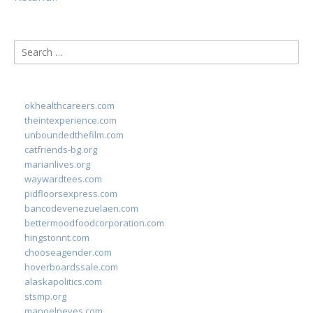
Search
for:
okhealthcareers.com
theintexperience.com
unboundedthefilm.com
catfriends-bg.org
marianlives.org
waywardtees.com
pidfloorsexpress.com
bancodevenezuelaen.com
bettermoodfoodcorporation.com
hingstonnt.com
chooseagender.com
hoverboardssale.com
alaskapolitics.com
stsmp.org
manoelneves.com