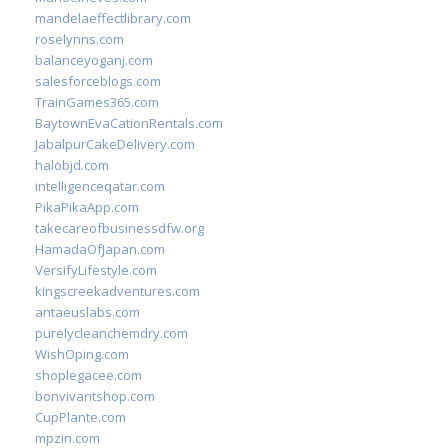
mandelaeffectlibrary.com
roselynns.com
balanceyoganj.com
salesforceblogs.com
TrainGames365.com
BaytownEvaCationRentals.com
JabalpurCakeDelivery.com
halobjd.com
intelligenceqatar.com
PikaPikaApp.com
takecareofbusinessdfw.org
HamadaOfJapan.com
VersifyLifestyle.com
kingscreekadventures.com
antaeuslabs.com
purelycleanchemdry.com
WishOping.com
shoplegacee.com
bonvivantshop.com
CupPlante.com
mpzin.com