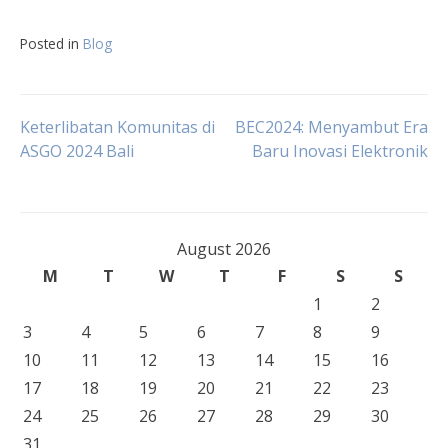
Posted in
Blog
Post
Keterlibatan Komunitas di
BEC2024: Menyambut Era
ASGO 2024 Bali
Baru Inovasi Elektronik
navigation
August 2026
M
T
W
T
F
S
S
1
2
3
4
5
6
7
8
9
10
11
12
13
14
15
16
17
18
19
20
21
22
23
24
25
26
27
28
29
30
31