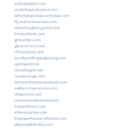
wolfcitytattoo.com
oysterbayturkeytrot.com
lafronterarestauranteybar.com
lilyandrosetearoom.com
olivesburgberrypatch.com
theslushkids.com
giobastian.com
glpascensori.com
rifloorepoxy.com
woolleymillingandpaving.com
uptonpvd.com
2troublegrill.com
casateranga.com
sticksandstonesstudiooh.com
walkers-treeservice.com
shopmossi.com
untamedcollectivesd.com
mxpwellness.com
infernocanine.com
thepaperhousecollection.com
allisonwillisholley.com