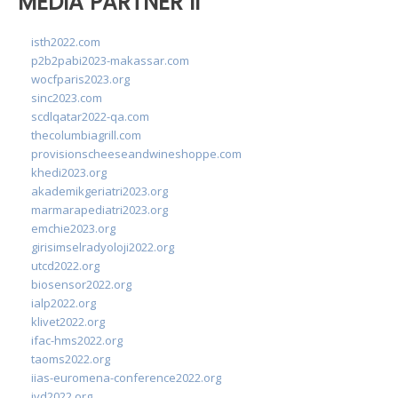
MEDIA PARTNER II
isth2022.com
p2b2pabi2023-makassar.com
wocfparis2023.org
sinc2023.com
scdlqatar2022-qa.com
thecolumbiagrill.com
provisionscheeseandwineshoppe.com
khedi2023.org
akademikgeriatri2023.org
marmarapediatri2023.org
emchie2023.org
girisimselradyoloji2022.org
utcd2022.org
biosensor2022.org
ialp2022.org
klivet2022.org
ifac-hms2022.org
taoms2022.org
iias-euromena-conference2022.org
ivd2022.org