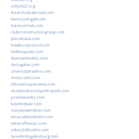
csity2022.org
ibsarstudyabroad.com
bennusehgall.com
tsecincinnati.com
roderconstructiongroup.com
plazabatai.com
hawkscayresort.com
hellonquads.com
diarioanimales.com
decogaleri.com
unavozparadios.com
shoes-vert.com
elbotanicopanama.com
shadyoaksrockportrvpark.com
jccoinlaundry.com
kautorepair.com
marjaeswinebar.com
elmazatlanclinton.com
ideacoffeenyc.com
odieschillicothe.com
lacantinitagalesburg.com