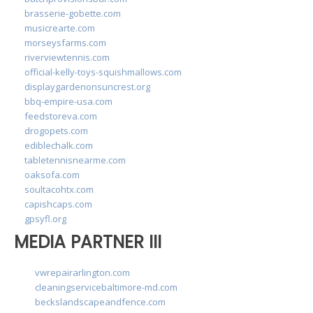
brasserie-gobette.com
musicrearte.com
morseysfarms.com
riverviewtennis.com
official-kelly-toys-squishmallows.com
displaygardenonsuncrest.org
bbq-empire-usa.com
feedstoreva.com
drogopets.com
ediblechalk.com
tabletennisnearme.com
oaksofa.com
soultacohtx.com
capishcaps.com
gpsyfl.org
MEDIA PARTNER III
vwrepairarlington.com
cleaningservicebaltimore-md.com
beckslandscapeandfence.com