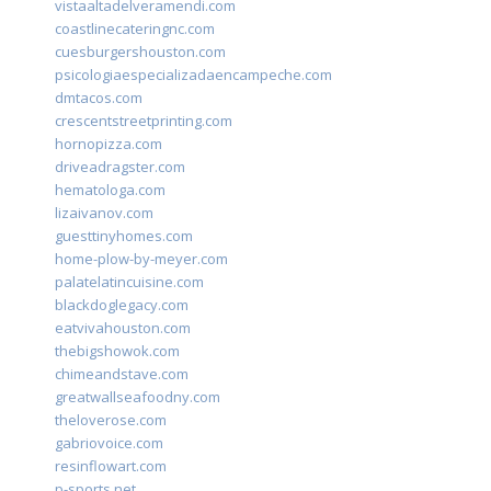
vistaaltadelveramendi.com
coastlinecateringnc.com
cuesburgershouston.com
psicologiaespecializadaencampeche.com
dmtacos.com
crescentstreetprinting.com
hornopizza.com
driveadragster.com
hematologa.com
lizaivanov.com
guesttinyhomes.com
home-plow-by-meyer.com
palatelatincuisine.com
blackdoglegacy.com
eatvivahouston.com
thebigshowok.com
chimeandstave.com
greatwallseafoodny.com
theloverose.com
gabriovoice.com
resinflowart.com
p-sports.net