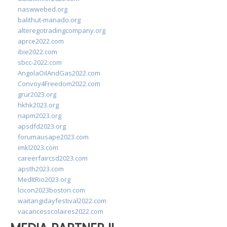
naswwebed.org
balithut-manado.org
alteregotradingcompany.org
aprce2022.com
ibie2022.com
sbcc-2022.com
AngolaOilAndGas2022.com
Convoy4Freedom2022.com
grur2023.org
hkhk2023.org
napm2023.org
apsdfd2023.org
forumausape2023.com
imkl2023.com
careerfaircsd2023.com
apsth2023.com
MedItRio2023.org
lcicon2023boston.com
waitangidayfestival2022.com
vacancesscolaires2022.com