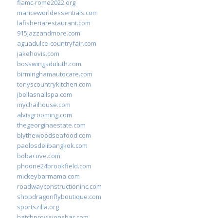
fiamc-rome2022.org
mariceworldessentials.com
lafisheriarestaurant.com
915jazzandmore.com
aguadulce-countryfair.com
jakehovis.com
bosswingsduluth.com
birminghamautocare.com
tonyscountrykitchen.com
jbellasnailspa.com
mychaihouse.com
alvisgrooming.com
thegeorginaestate.com
blythewoodseafood.com
paolosdelibangkok.com
bobacove.com
phoone24brookfield.com
mickeybarmama.com
roadwayconstructioninc.com
shopdragonflyboutique.com
sportszilla.org
batchprovisionsbar.com