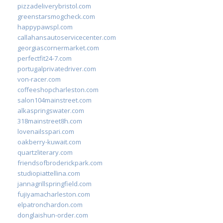
pizzadeliverybristol.com
greenstarsmogcheck.com
happypawspl.com
callahansautoservicecenter.com
georgiascornermarket.com
perfectfit24-7.com
portugalprivatedriver.com
von-racer.com
coffeeshopcharleston.com
salon104mainstreet.com
alkaspringswater.com
318mainstreet8h.com
lovenailsspari.com
oakberry-kuwait.com
quartzliterary.com
friendsofbroderickpark.com
studiopiattellina.com
jannagrillspringfield.com
fujiyamacharleston.com
elpatronchardon.com
donglaishun-order.com