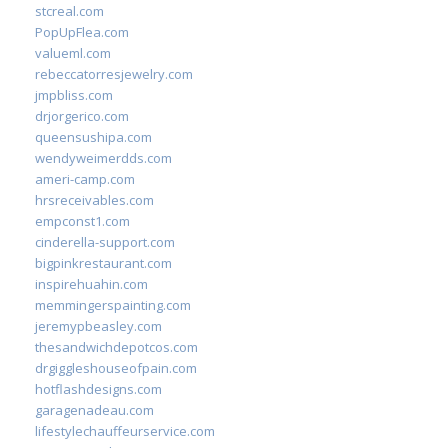
stcreal.com
PopUpFlea.com
valueml.com
rebeccatorresjewelry.com
jmpbliss.com
drjorgerico.com
queensushipa.com
wendyweimerdds.com
ameri-camp.com
hrsreceivables.com
empconst1.com
cinderella-support.com
bigpinkrestaurant.com
inspirehuahin.com
memmingerspainting.com
jeremypbeasley.com
thesandwichdepotcos.com
drgiggleshouseofpain.com
hotflashdesigns.com
garagenadeau.com
lifestylechauffeurservice.com