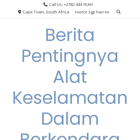
Skip
Call Us: +2782 444 YEAH
to
Cape Town, South Africa
nomor sgp hari ini
content
Berita
Pentingnya
Alat
Keselamatan
Dalam
Berkendara