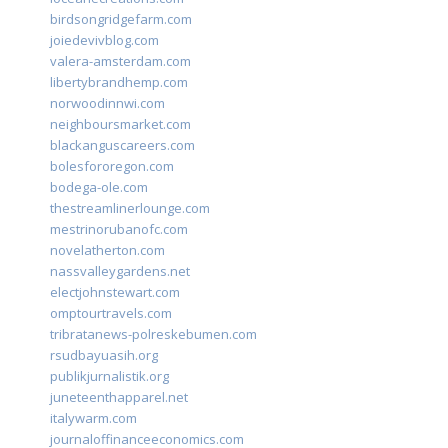
birdsongridgefarm.com
joiedevivblog.com
valera-amsterdam.com
libertybrandhemp.com
norwoodinnwi.com
neighboursmarket.com
blackanguscareers.com
bolesfororegon.com
bodega-ole.com
thestreamlinerlounge.com
mestrinorubanofc.com
novelatherton.com
nassvalleygardens.net
electjohnstewart.com
omptourtravels.com
tribratanews-polreskebumen.com
rsudbayuasih.org
publikjurnalistik.org
juneteenthapparel.net
italywarm.com
journaloffinanceeconomics.com