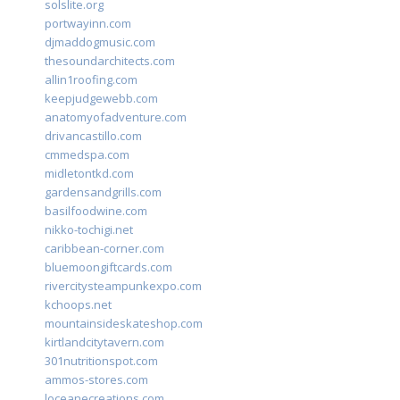
solslite.org
portwayinn.com
djmaddogmusic.com
thesoundarchitects.com
allin1roofing.com
keepjudgewebb.com
anatomyofadventure.com
drivancastillo.com
cmmedspa.com
midletontkd.com
gardensandgrills.com
basilfoodwine.com
nikko-tochigi.net
caribbean-corner.com
bluemoongiftcards.com
rivercitysteampunkexpo.com
kchoops.net
mountainsideskateshop.com
kirtlandcitytavern.com
301nutritionspot.com
ammos-stores.com
loceanecreations.com