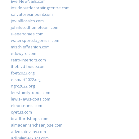
EverNewNails.com
insideoutdecoratingcentre.com
salvatoresinpoint.com
jovialfloralco.com
johnlscotthometeam.com
u-seehomes.com
watersportslagonissi.com
mischieffashion.com
eduwyre.com
retro-interiors.com
theblvd-boise.com
fpet2023.org
e-smart2022.org
ngrc2022.org
leesfamilyfoods.com
lewis-lewis-cpas.com
eleontennis.com
cyetus.com
bradfordshops.com
almadenranchsanjose.com
advocatevijay.com
adlibilimler2023.com