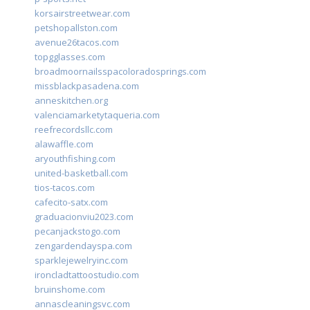
korsairstreetwear.com
petshopallston.com
avenue26tacos.com
topgglasses.com
broadmoornailsspacoloradosprings.com
missblackpasadena.com
anneskitchen.org
valenciamarketytaqueria.com
reefrecordsllc.com
alawaffle.com
aryouthfishing.com
united-basketball.com
tios-tacos.com
cafecito-satx.com
graduacionviu2023.com
pecanjackstogo.com
zengardendayspa.com
sparklejewelryinc.com
ironcladtattoostudio.com
bruinshome.com
annascleaningsvc.com