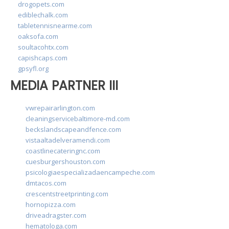
drogopets.com
ediblechalk.com
tabletennisnearme.com
oaksofa.com
soultacohtx.com
capishcaps.com
gpsyfl.org
MEDIA PARTNER III
vwrepairarlington.com
cleaningservicebaltimore-md.com
beckslandscapeandfence.com
vistaaltadelveramendi.com
coastlinecateringnc.com
cuesburgershouston.com
psicologiaespecializadaencampeche.com
dmtacos.com
crescentstreetprinting.com
hornopizza.com
driveadragster.com
hematologa.com