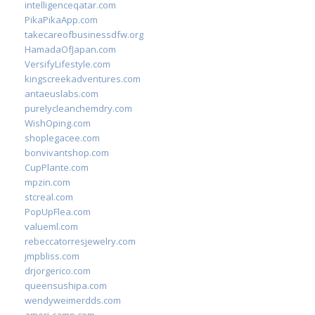
intelligenceqatar.com
PikaPikaApp.com
takecareofbusinessdfw.org
HamadaOfJapan.com
VersifyLifestyle.com
kingscreekadventures.com
antaeuslabs.com
purelycleanchemdry.com
WishOping.com
shoplegacee.com
bonvivantshop.com
CupPlante.com
mpzin.com
stcreal.com
PopUpFlea.com
valueml.com
rebeccatorresjewelry.com
jmpbliss.com
drjorgerico.com
queensushipa.com
wendyweimerdds.com