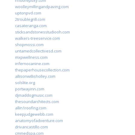
rifloorepoxy.com
woolleymillingandpaving.com
uptonpvd.com
2troublegrill.com
casateranga.com
sticksandstonesstudiooh.com
walkers-treeservice.com
shopmossi.com
untamedcollectivesd.com
mxpwellness.com
infernocanine.com
thepaperhousecollection.com
allisonwillisholley.com
solslite.org
portwayinn.com
djmaddogmusic.com
thesoundarchitects.com
allin1roofing.com
keepjudgewebb.com
anatomyofadventure.com
drivancastillo.com
cmmedspa.com