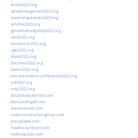
khedi2023.org
akademikgeriatri2023.org
marmarapediatri2023.org
emchie2023.org
girisimselradyoloji2022.org
utcd2022.org
biosensor2022.org
ialp2022.org
klivet2022.org
ifac-hms2022.org
taoms2022.org
iias-euromena-conference2022.org
ivd2022.org
csity2022.org
ibsarstudyabroad.com
bennusehgall.com
tsecincinnati.com
roderconstructiongroup.com
plazabatai.com
hawkscayresort.com
hellonquads.com