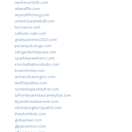
reefrecordsllc.com
alawaffle.com
aryouthfishing.com
united-basketball.com
tios-tacos.com
cafecito-satx.com
graduacionviu2023.com
pecanjackstogo.com
zengardendayspa.com
sparklejewelryinc.com
ironcladtattoostudio.com
bruinshome.com
annascleaningsvc.com
wolfcitytattoo.com
oysterbayturkeytrot.com
lafronterarestauranteybar.com
lilyandrosetearoom.com
olivesburgberrypatch.com
theslushkids.com
giobastian.com
glpascensori.com