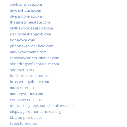
jbellasnailspa.com
mychaihouse.com
alvisgrooming.com
thegeorginaestate.com
blythewoodseafood.com
paolosdelibangkok.com
bobacove.com
phoone24brookfield.com
mickeybarmama.com
roadwayconstructioninc.com
shopdragonflyboutique.com
sportszilla.org
batchprovisionsbar.com
brasserie-gobette.com
musicrearte.com
morseysfarms.com
riverviewtennis.com
official-kelly-toys-squishmallows.com
displaygardenonsuncrest.org
bbq-empire-usa.com
feedstoreva.com