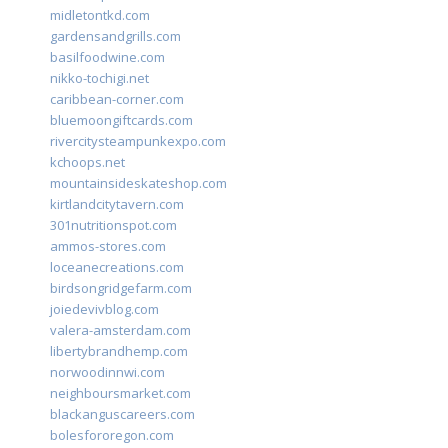
midletontkd.com
gardensandgrills.com
basilfoodwine.com
nikko-tochigi.net
caribbean-corner.com
bluemoongiftcards.com
rivercitysteampunkexpo.com
kchoops.net
mountainsideskateshop.com
kirtlandcitytavern.com
301nutritionspot.com
ammos-stores.com
loceanecreations.com
birdsongridgefarm.com
joiedevivblog.com
valera-amsterdam.com
libertybrandhemp.com
norwoodinnwi.com
neighboursmarket.com
blackanguscareers.com
bolesfororegon.com