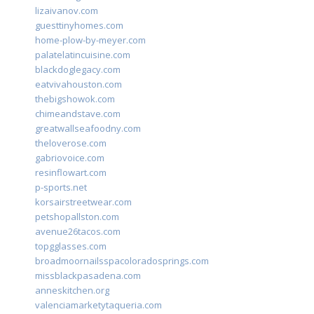
lizaivanov.com
guesttinyhomes.com
home-plow-by-meyer.com
palatelatincuisine.com
blackdoglegacy.com
eatvivahouston.com
thebigshowok.com
chimeandstave.com
greatwallseafoodny.com
theloverose.com
gabriovoice.com
resinflowart.com
p-sports.net
korsairstreetwear.com
petshopallston.com
avenue26tacos.com
topgglasses.com
broadmoornailsspacoloradosprings.com
missblackpasadena.com
anneskitchen.org
valenciamarketytaqueria.com