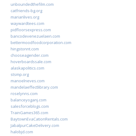
unboundedthefilm.com
catfriends-bg.org
marianlives.org
waywardtees.com
pidfloorsexpress.com
bancodevenezuelaen.com
bettermoodfoodcorporation.com
hingstonnt.com
chooseagender.com
hoverboardssale.com
alaskapolitics.com
stsmp.org
manoelneves.com
mandelaeffectlibrary.com
roselynns.com
balanceyoganj.com
salesforceblogs.com
TrainGames365.com
BaytownEvaCationRentals.com
JabalpurCakeDelivery.com
halobjd.com