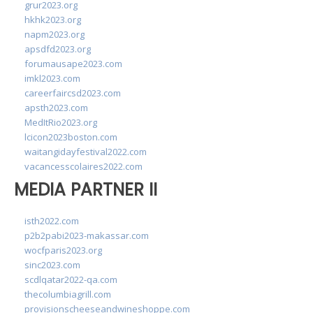
grur2023.org
hkhk2023.org
napm2023.org
apsdfd2023.org
forumausape2023.com
imkl2023.com
careerfaircsd2023.com
apsth2023.com
MedItRio2023.org
lcicon2023boston.com
waitangidayfestival2022.com
vacancesscolaires2022.com
MEDIA PARTNER II
isth2022.com
p2b2pabi2023-makassar.com
wocfparis2023.org
sinc2023.com
scdlqatar2022-qa.com
thecolumbiagrill.com
provisionscheeseandwineshoppe.com