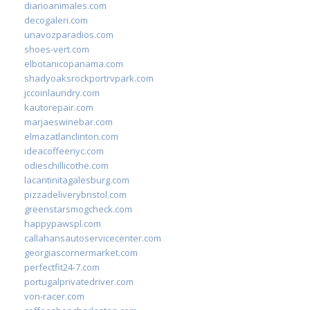
diarioanimales.com
decogaleri.com
unavozparadios.com
shoes-vert.com
elbotanicopanama.com
shadyoaksrockportrvpark.com
jccoinlaundry.com
kautorepair.com
marjaeswinebar.com
elmazatlanclinton.com
ideacoffeenyc.com
odieschillicothe.com
lacantinitagalesburg.com
pizzadeliverybristol.com
greenstarsmogcheck.com
happypawspl.com
callahansautoservicecenter.com
georgiascornermarket.com
perfectfit24-7.com
portugalprivatedriver.com
von-racer.com