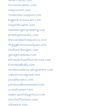
ameri-camp.com
hrsreceivables.com
empconst1.com
cinderella-support.com
bigpinkrestaurant.com
inspirehuahin.com
memmingerspainting.com
jeremypbeasley.com
thesandwichdepotcos.com
drgiggleshouseofpain.com
hotflashdesigns.com
garagenadeau.com
lifestylechauffeurservice.com
EverNewNails.com
insideoutdecoratingcentre.com
salvatoresinpoint.com
jovialfloralco.com
johnlscotthometeam.com
u-seehomes.com
watersportslagonissi.com
mischieffashion.com
eduwyre.com