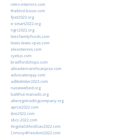
retro-interiors.com
theblvd-boise.com
fpet2023.org
e-smart2022.org
ngrc2022.org
leesfamilyfoods.com
lewis-lewis-cpas.com
eleontennis.com
cyetus.com
bradfordshops.com
almadenranchsanjose.com
advocatevijay.com
adlibilimler2023.com
naswwebed.org
balithut-manado.org
alteregotradingcompany.org
aprce2022.com
ibie2022.com
sbcc-2022.com
AngolaOilAndGas2022.com
Convoy4Freedom2022.com