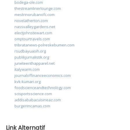
bodega-ole.com
thestreamlinerlounge.com
mestrinorubanofc.com
novelatherton.com
nassvalleygardens.net
electjohnstewart.com
omptourtravels.com
tribratanews-polreskebumen.com
rsudbayuasih.org
publikjurnalistik.org
juneteenthapparel.net
italywarm.com
journaloffinanceeconomics.com
kvk-kumari.org
foodscienceandtechnology.com
scisportsscience.com
addisababacuisineaz.com
burgerimcamas.com
Link Alternatif