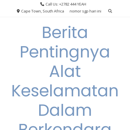
Skip
Call Us: +2782 444 YEAH
to
Cape Town, South Africa
nomor sgp hari ini
content
Berita
Pentingnya
Alat
Keselamatan
Dalam
Berkendara