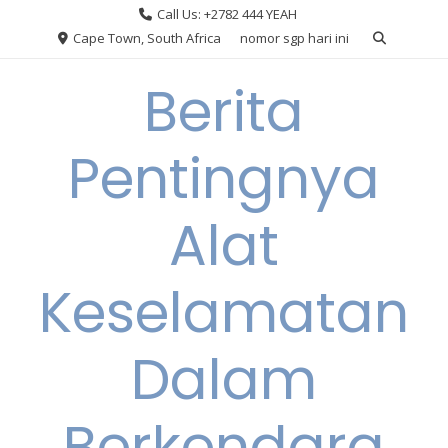
Skip
Call Us: +2782 444 YEAH
to
Cape Town, South Africa
nomor sgp hari ini
content
Berita
Pentingnya
Alat
Keselamatan
Dalam
Berkendara