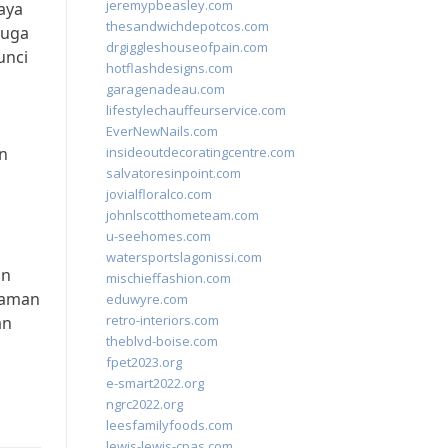
jeremypbeasley.com
aya
thesandwichdepotcos.com
juga
drgiggleshouseofpain.com
unci
hotflashdesigns.com
garagenadeau.com
lifestylechauffeurservice.com
EverNewNails.com
n
insideoutdecoratingcentre.com
salvatoresinpoint.com
,
jovialfloralco.com
johnlscotthometeam.com
u-seehomes.com
watersportslagonissi.com
an
mischieffashion.com
alaman
eduwyre.com
retro-interiors.com
an
theblvd-boise.com
fpet2023.org
e-smart2022.org
ngrc2022.org
leesfamilyfoods.com
lewis-lewis-cpas.com