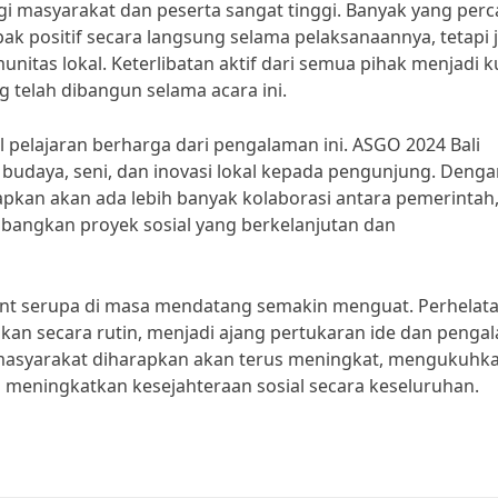
gi masyarakat dan peserta sangat tinggi. Banyak yang perc
k positif secara langsung selama pelaksanaannya, tetapi 
itas lokal. Keterlibatan aktif dari semua pihak menjadi k
elah dibangun selama acara ini.
 pelajaran berharga dari pengalaman ini. ASGO 2024 Bali
daya, seni, dan inovasi lokal kepada pengunjung. Denga
pkan akan ada lebih banyak kolaborasi antara pemerintah
angkan proyek sosial yang berkelanjutan dan
ent serupa di masa mendatang semakin menguat. Perhelat
akan secara rutin, menjadi ajang pertukaran ide dan peng
i masyarakat diharapkan akan terus meningkat, mengukuhk
rta meningkatkan kesejahteraan sosial secara keseluruhan.