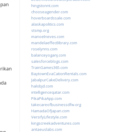
apan
hingstonnt.com
chooseagender.com
hoverboardssale.com
alaskapolitics.com
stsmp.org
manoelneves.com
mandelaeffectlibrary.com
roselynns.com
balanceyoganj.com
salesforceblogs.com
TrainGames365.com
erikan
BaytownEvaCationRentals.com
JabalpurCakeDelivery.com
ada
halobjd.com
intelligenceqatar.com
PikaPikaApp.com
takecareofbusinessdfw.org
HamadaOfJapan.com
VersifyLifestyle.com
kingscreekadventures.com
antaeuslabs.com