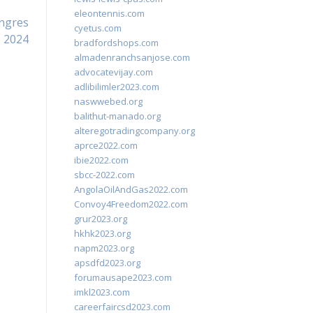
eleontennis.com
ongres
cyetus.com
2024
bradfordshops.com
almadenranchsanjose.com
advocatevijay.com
adlibilimler2023.com
naswwebed.org
balithut-manado.org
alteregotradingcompany.org
aprce2022.com
ibie2022.com
sbcc-2022.com
AngolaOilAndGas2022.com
Convoy4Freedom2022.com
grur2023.org
hkhk2023.org
napm2023.org
apsdfd2023.org
forumausape2023.com
imkl2023.com
careerfaircsd2023.com