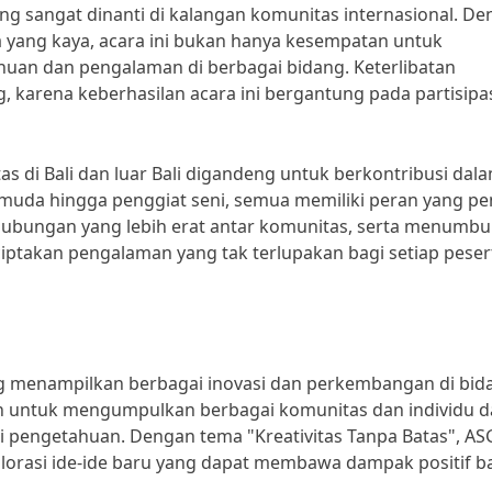
ng sangat dinanti di kalangan komunitas internasional. D
a yang kaya, acara ini bukan hanya kesempatan untuk
huan dan pengalaman di berbagai bidang. Keterlibatan
 karena keberhasilan acara ini bergantung pada partisipa
s di Bali dan luar Bali digandeng untuk berkontribusi dal
muda hingga penggiat seni, semua memiliki peran yang pe
 hubungan yang lebih erat antar komunitas, serta menumb
ptakan pengalaman yang tak terlupakan bagi setiap peser
ang menampilkan berbagai inovasi dan perkembangan di bid
uan untuk mengumpulkan berbagai komunitas dan individu d
i pengetahuan. Dengan tema "Kreativitas Tanpa Batas", A
orasi ide-ide baru yang dapat membawa dampak positif b