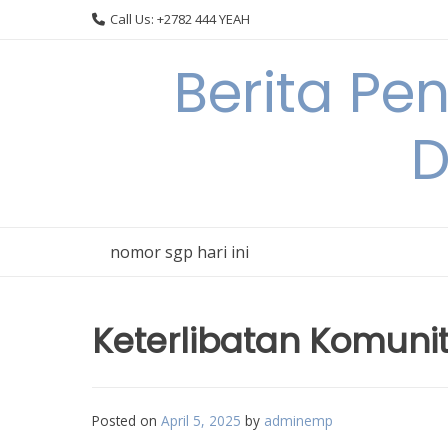
Skip
Call Us: +2782 444 YEAH
to
content
Berita Pe
D
nomor sgp hari ini
Keterlibatan Komunit
Posted on
April 5, 2025
by
adminemp