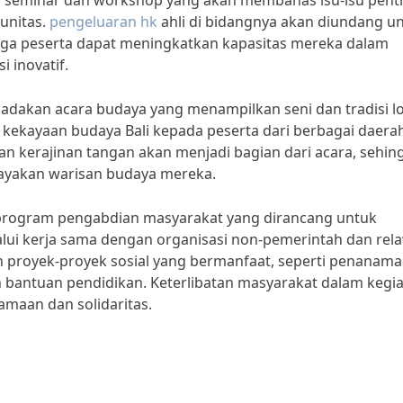
h seminar dan workshop yang akan membahas isu-isu pent
unitas.
pengeluaran hk
ahli di bidangnya akan diundang u
ga peserta dapat meningkatkan kapasitas mereka dalam
 inovatif.
gadakan acara budaya yang menampilkan seni dan tradisi lo
kekayaan budaya Bali kepada peserta dari berbagai daerah
ran kerajinan tangan akan menjadi bagian dari acara, sehin
rayakan warisan budaya mereka.
h program pengabdian masyarakat yang dirancang untuk
lui kerja sama dengan organisasi non-pemerintah dan rel
 proyek-proyek sosial yang bermanfaat, seperti penanam
 bantuan pendidikan. Keterlibatan masyarakat dalam kegi
maan dan solidaritas.