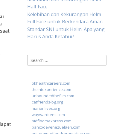
Half Face
Kelebihan dan Kekurangan Helm
su
Full Face untuk Berkendara Aman
a
Standar SNI untuk Helm: Apa yang
saat
Harus Anda Ketahui?
.
Search
for:
okhealthcareers.com
theintexperience.com
unboundedthefilm.com
catfriends-bg.org
marianlives.org
waywardtees.com
pidfloorsexpress.com
dapat
bancodevenezuelaen.com
bettermoodfoodcorporation.com