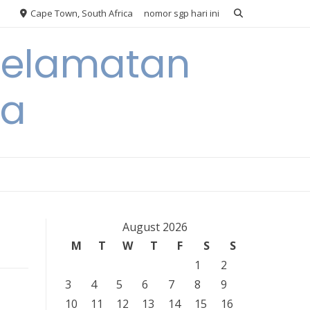
Cape Town, South Africa
nomor sgp hari ini
eselamatan
ra
August 2026
M
T
W
T
F
S
S
1
2
3
4
5
6
7
8
9
10
11
12
13
14
15
16