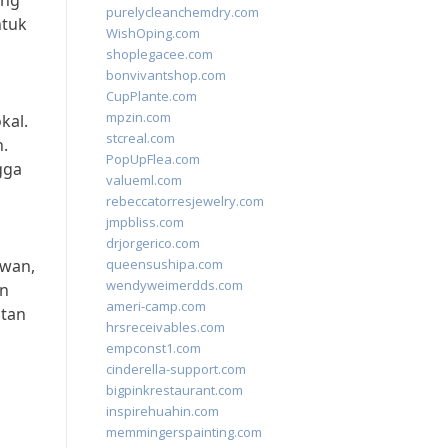
ing
purelycleanchemdry.com
ntuk
WishOping.com
shoplegacee.com
bonvivantshop.com
CupPlante.com
mpzin.com
kal.
stcreal.com
.
PopUpFlea.com
gga
valueml.com
rebeccatorresjewelry.com
jmpbliss.com
drjorgerico.com
awan,
queensushipa.com
wendyweimerdds.com
an
ameri-camp.com
atan
hrsreceivables.com
empconst1.com
cinderella-support.com
bigpinkrestaurant.com
inspirehuahin.com
memmingerspainting.com