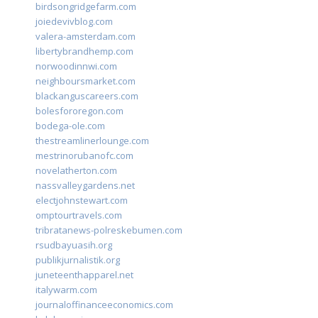
birdsongridgefarm.com
joiedevivblog.com
valera-amsterdam.com
libertybrandhemp.com
norwoodinnwi.com
neighboursmarket.com
blackanguscareers.com
bolesfororegon.com
bodega-ole.com
thestreamlinerlounge.com
mestrinorubanofc.com
novelatherton.com
nassvalleygardens.net
electjohnstewart.com
omptourtravels.com
tribratanews-polreskebumen.com
rsudbayuasih.org
publikjurnalistik.org
juneteenthapparel.net
italywarm.com
journaloffinanceeconomics.com