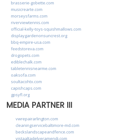
brasserie-gobette.com
musicrearte.com
morseysfarms.com
riverviewtennis.com
official-kelly-toys-squishmallows.com
displaygardenonsuncrest.org
bbq-empire-usa.com
feedstoreva.com
drogopets.com
ediblechalk.com
tabletennisnearme.com
oaksofa.com
soultacohtx.com
capishcaps.com
gpsyfl.org
MEDIA PARTNER III
vwrepairarlington.com
cleaningservicebaltimore-md.com
beckslandscapeandfence.com
vistaaltadelveramendi.com