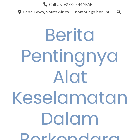
Skip
Call Us: +2782 444 YEAH
to
Cape Town, South Africa
nomor sgp hari ini
content
Berita
Pentingnya
Alat
Keselamatan
Dalam
Berkendara