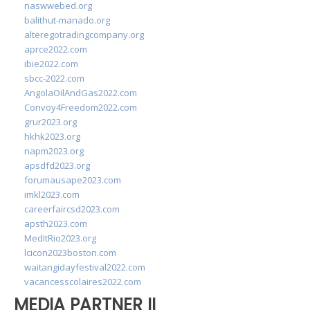
naswwebed.org
balithut-manado.org
alteregotradingcompany.org
aprce2022.com
ibie2022.com
sbcc-2022.com
AngolaOilAndGas2022.com
Convoy4Freedom2022.com
grur2023.org
hkhk2023.org
napm2023.org
apsdfd2023.org
forumausape2023.com
imkl2023.com
careerfaircsd2023.com
apsth2023.com
MedItRio2023.org
lcicon2023boston.com
waitangidayfestival2022.com
vacancesscolaires2022.com
MEDIA PARTNER II