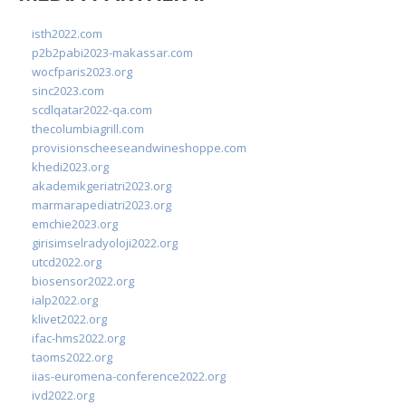
isth2022.com
p2b2pabi2023-makassar.com
wocfparis2023.org
sinc2023.com
scdlqatar2022-qa.com
thecolumbiagrill.com
provisionscheeseandwineshoppe.com
khedi2023.org
akademikgeriatri2023.org
marmarapediatri2023.org
emchie2023.org
girisimselradyoloji2022.org
utcd2022.org
biosensor2022.org
ialp2022.org
klivet2022.org
ifac-hms2022.org
taoms2022.org
iias-euromena-conference2022.org
ivd2022.org