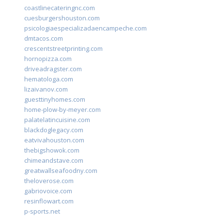
coastlinecateringnc.com
cuesburgershouston.com
psicologiaespecializadaencampeche.com
dmtacos.com
crescentstreetprinting.com
hornopizza.com
driveadragster.com
hematologa.com
lizaivanov.com
guesttinyhomes.com
home-plow-by-meyer.com
palatelatincuisine.com
blackdoglegacy.com
eatvivahouston.com
thebigshowok.com
chimeandstave.com
greatwallseafoodny.com
theloverose.com
gabriovoice.com
resinflowart.com
p-sports.net