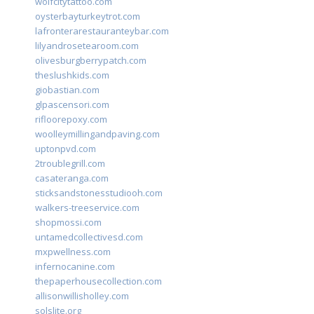
wolfcitytattoo.com
oysterbayturkeytrot.com
lafronterarestauranteybar.com
lilyandrosetearoom.com
olivesburgberrypatch.com
theslushkids.com
giobastian.com
glpascensori.com
rifloorepoxy.com
woolleymillingandpaving.com
uptonpvd.com
2troublegrill.com
casateranga.com
sticksandstonesstudiooh.com
walkers-treeservice.com
shopmossi.com
untamedcollectivesd.com
mxpwellness.com
infernocanine.com
thepaperhousecollection.com
allisonwillisholley.com
solslite.org