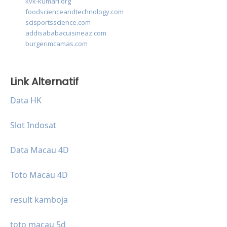
kvk-kumari.org
foodscienceandtechnology.com
scisportsscience.com
addisababacuisineaz.com
burgerimcamas.com
Link Alternatif
Data HK
Slot Indosat
Data Macau 4D
Toto Macau 4D
result kamboja
toto macau 5d