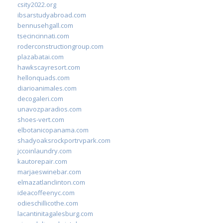
csity2022.org
ibsarstudyabroad.com
bennusehgall.com
tsecincinnati.com
roderconstructiongroup.com
plazabatai.com
hawkscayresort.com
hellonquads.com
diarioanimales.com
decogaleri.com
unavozparadios.com
shoes-vert.com
elbotanicopanama.com
shadyoaksrockportrvpark.com
jccoinlaundry.com
kautorepair.com
marjaeswinebar.com
elmazatlanclinton.com
ideacoffeenyc.com
odieschillicothe.com
lacantinitagalesburg.com