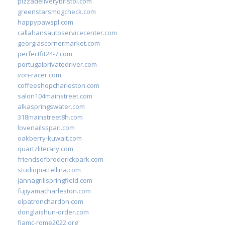
pizzadeliverybristol.com
greenstarsmogcheck.com
happypawspl.com
callahansautoservicecenter.com
georgiascornermarket.com
perfectfit24-7.com
portugalprivatedriver.com
von-racer.com
coffeeshopcharleston.com
salon104mainstreet.com
alkaspringswater.com
318mainstreet8h.com
lovenailsspari.com
oakberry-kuwait.com
quartzliterary.com
friendsofbroderickpark.com
studiopiattellina.com
jannagrillspringfield.com
fujiyamacharleston.com
elpatronchardon.com
donglaishun-order.com
fiamc-rome2022.org