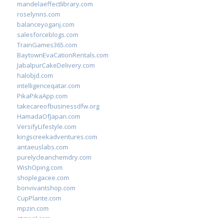
mandelaeffectlibrary.com
roselynns.com
balanceyoganj.com
salesforceblogs.com
TrainGames365.com
BaytownEvaCationRentals.com
JabalpurCakeDelivery.com
halobjd.com
intelligenceqatar.com
PikaPikaApp.com
takecareofbusinessdfw.org
HamadaOfJapan.com
VersifyLifestyle.com
kingscreekadventures.com
antaeuslabs.com
purelycleanchemdry.com
WishOping.com
shoplegacee.com
bonvivantshop.com
CupPlante.com
mpzin.com