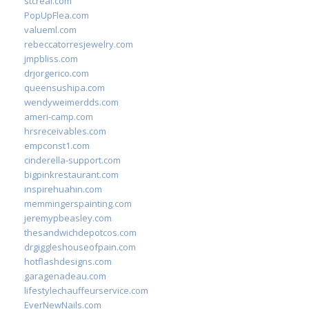
stcreal.com
PopUpFlea.com
valueml.com
rebeccatorresjewelry.com
jmpbliss.com
drjorgerico.com
queensushipa.com
wendyweimerdds.com
ameri-camp.com
hrsreceivables.com
empconst1.com
cinderella-support.com
bigpinkrestaurant.com
inspirehuahin.com
memmingerspainting.com
jeremypbeasley.com
thesandwichdepotcos.com
drgiggleshouseofpain.com
hotflashdesigns.com
garagenadeau.com
lifestylechauffeurservice.com
EverNewNails.com