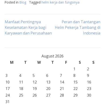
Posted in
Blog
Tagged
helm kerja dan fungsinya
Post
Manfaat Pentingnya
Peran dan Tantangan
Keselamatan Kerja bagi
Helm Pekerja Tambang di
Karyawan dan Perusahaan
Indonesia
navigation
August 2026
M
T
W
T
F
S
S
1
2
3
4
5
6
7
8
9
10
11
12
13
14
15
16
17
18
19
20
21
22
23
24
25
26
27
28
29
30
31