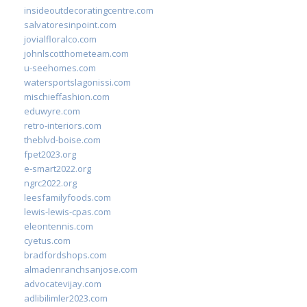
insideoutdecoratingcentre.com
salvatoresinpoint.com
jovialfloralco.com
johnlscotthometeam.com
u-seehomes.com
watersportslagonissi.com
mischieffashion.com
eduwyre.com
retro-interiors.com
theblvd-boise.com
fpet2023.org
e-smart2022.org
ngrc2022.org
leesfamilyfoods.com
lewis-lewis-cpas.com
eleontennis.com
cyetus.com
bradfordshops.com
almadenranchsanjose.com
advocatevijay.com
adlibilimler2023.com