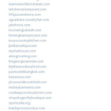
mariceworldessentials.com
lafisheriarestaurant.com
915jazzandmore.com
aguadulce-countryfair.com
jakehovis.com
bosswingsduluth.com
birminghamautocare.com
tonyscountrykitchen.com
jbellasnailspa.com
mychaihouse.com
alvisgrooming.com
thegeorginaestate.com
blythewoodseafood.com
paolosdelibangkok.com
bobacove.com
phoone24brookfield.com
mickeybarmama.com
roadwayconstructioninc.com
shopdragonflyboutique.com
sportszilla.org
batchprovisionsbar.com