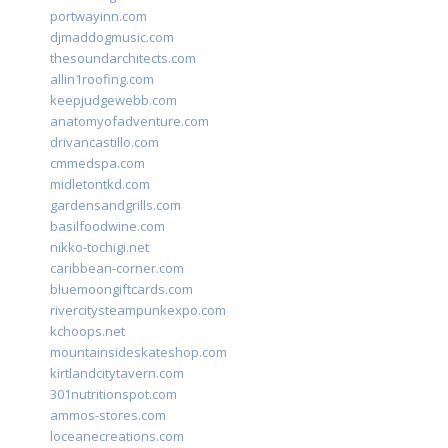
portwayinn.com
djmaddogmusic.com
thesoundarchitects.com
allin1roofing.com
keepjudgewebb.com
anatomyofadventure.com
drivancastillo.com
cmmedspa.com
midletontkd.com
gardensandgrills.com
basilfoodwine.com
nikko-tochigi.net
caribbean-corner.com
bluemoongiftcards.com
rivercitysteampunkexpo.com
kchoops.net
mountainsideskateshop.com
kirtlandcitytavern.com
301nutritionspot.com
ammos-stores.com
loceanecreations.com