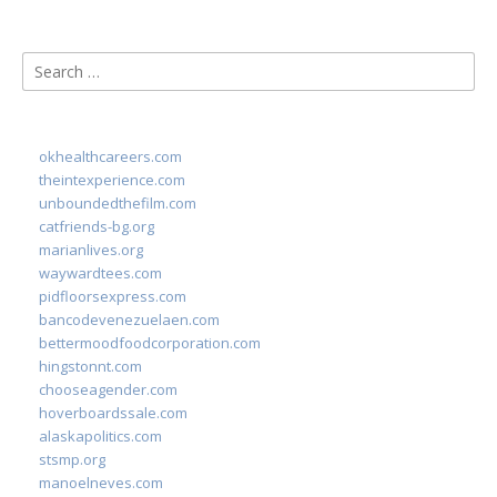
Search
for:
okhealthcareers.com
theintexperience.com
unboundedthefilm.com
catfriends-bg.org
marianlives.org
waywardtees.com
pidfloorsexpress.com
bancodevenezuelaen.com
bettermoodfoodcorporation.com
hingstonnt.com
chooseagender.com
hoverboardssale.com
alaskapolitics.com
stsmp.org
manoelneves.com