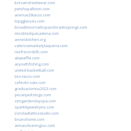
korsairstreetwear.com
petshopallston.com
avenue26tacos.com
topgglasses.com
broadmoornailsspacoloradosprings.com
missblackpasadena.com
anneskitchen.org
valenciamarketytaqueria.com
reefrecordsllc.com
alawaffle.com
aryouthfishing.com
united-basketball.com
tios-tacos.com
cafecito-satx.com
graduacionviu2023.com
pecanjackstogo.com
zengardendayspa.com
sparklejewelryinc.com
ironcladtattoostudio.com
bruinshome.com
annascleaningsvc.com